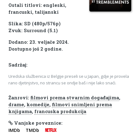
Ostali titlovi: engleski,
francuski, talijanski
Slika: SD (480p/576p)
Zvuk: Surround (5.1)
Dodano: 23. veljače 2024.
Dostupno još 2 godine.
Sadržaj:
Uredska službenica iz Belgije preseli se u Japan, gdje je provela
rano djetinjstvo, no strancu se ondje baš i nije lako snaći.
Žanrovi:
filmovi prema stvarnim događajima
,
drame
,
komedije
,
filmovi snimljeni prema
knjigama
,
francuska produkcija
Vanjske poveznice:
IMDb
TMDb
NETFLIX