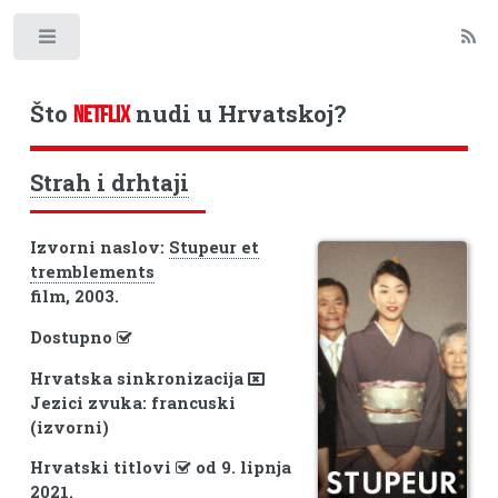
Toggle
Što
nudi u Hrvatskoj?
NETFLIX
Strah i drhtaji
Izvorni naslov:
Stupeur et
tremblements
film, 2003.
Dostupno
Hrvatska sinkronizacija
Jezici zvuka: francuski
(izvorni)
Hrvatski titlovi
od 9. lipnja
2021.