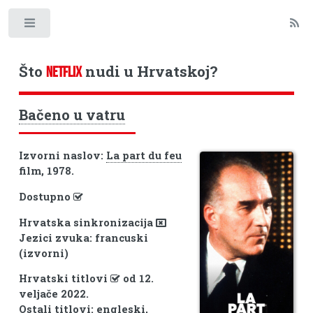
Toggle
Što
nudi u Hrvatskoj?
NETFLIX
Bačeno u vatru
Izvorni naslov:
La part du feu
film, 1978.
Dostupno
Hrvatska sinkronizacija
Jezici zvuka: francuski
(izvorni)
Hrvatski titlovi
od 12.
veljače 2022.
Ostali titlovi: engleski,