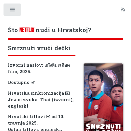
Toggle
Što
nudi u Hrvatskoj?
NETFLIX
Smrznuti vrući dečki
Izvorni naslov:
แก๊งหิมะเดือด
film, 2025.
Dostupno
Hrvatska sinkronizacija
Jezici zvuka: Thai (izvorni),
engleski
Hrvatski titlovi
od 10.
travnja 2025.
Ostali titlovi: engleski,