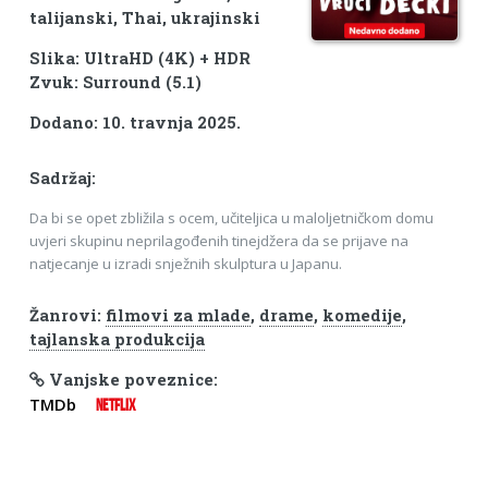
talijanski, Thai, ukrajinski
Slika: UltraHD (4K) + HDR
Zvuk: Surround (5.1)
Dodano: 10. travnja 2025.
Sadržaj:
Da bi se opet zbližila s ocem, učiteljica u maloljetničkom domu
uvjeri skupinu neprilagođenih tinejdžera da se prijave na
natjecanje u izradi snježnih skulptura u Japanu.
Žanrovi:
filmovi za mlade
,
drame
,
komedije
,
tajlanska produkcija
Vanjske poveznice:
TMDb
NETFLIX