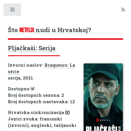
Toggle
Što
nudi u Hrvatskoj?
NETFLIX
Pljačkaši: Serija
Izvorni naslov:
Braqueurs: La
série
serija, 2021.
Dostupno
Broj dostupnih sezona: 2
Broj dostupnih nastavaka: 12
Hrvatska sinkronizacija
Jezici zvuka: francuski
(izvorni), engleski, talijanski