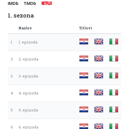
IMDb
TMDb
NETFLIX
1. sezona
Naslov
Titlovi
1
1. epizoda
2
2. epizoda
3
3. epizoda
4
4. epizoda
5
5. epizoda
6
6. epizoda