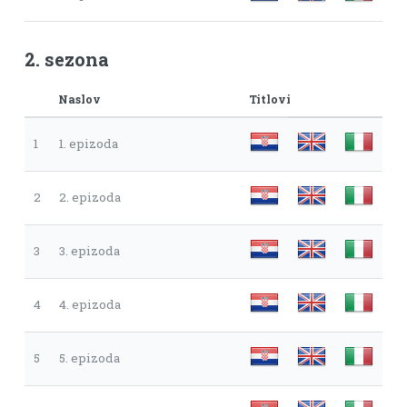
2. sezona
Naslov
Titlovi
1
1. epizoda
2
2. epizoda
3
3. epizoda
4
4. epizoda
5
5. epizoda