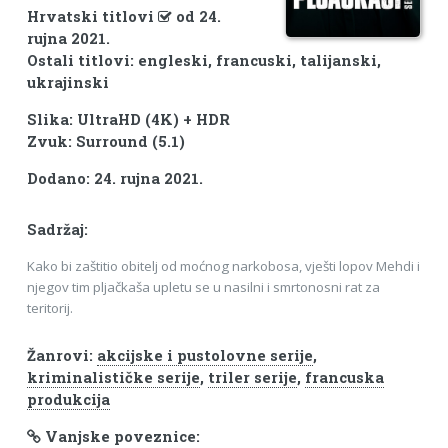
Hrvatski titlovi
od 24.
rujna 2021.
Ostali titlovi: engleski, francuski, talijanski,
ukrajinski
Slika: UltraHD (4K) + HDR
Zvuk: Surround (5.1)
Dodano: 24. rujna 2021.
Sadržaj:
Kako bi zaštitio obitelj od moćnog narkobosa, vješti lopov Mehdi i
njegov tim pljačkaša upletu se u nasilni i smrtonosni rat za
teritorij.
Žanrovi:
akcijske i pustolovne serije
,
kriminalističke serije
,
triler serije
,
francuska
produkcija
Vanjske poveznice: