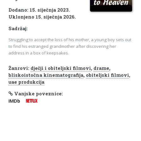
Dodano: 15. siječnja 2023.
Uklonjeno 15. siječnja 2026.
Sadržaj:
Struggling to accept the loss of his mother, a young boy sets out
to find his estranged grandmother after discovering her
address in a box of keepsakes.
Žanrovi:
dječji i obiteljski filmovi
,
drame
,
bliskoistočna kinematografija
,
obiteljski filmovi
,
uae produkcija
Vanjske poveznice:
IMDb
NETFLIX