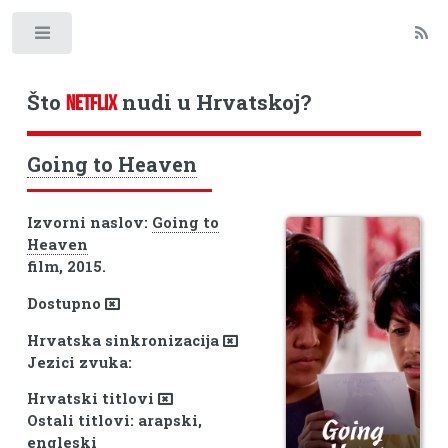
Toggle
Što
nudi u Hrvatskoj?
NETFLIX
Going to Heaven
Izvorni naslov:
Going to
Heaven
film, 2015.
Dostupno
Hrvatska sinkronizacija
Jezici zvuka:
Hrvatski titlovi
Ostali titlovi: arapski,
engleski