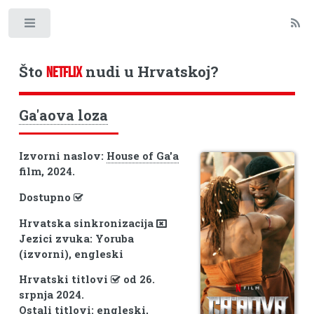
Toggle
Što
nudi u Hrvatskoj?
NETFLIX
Ga'aova loza
Izvorni naslov:
House of Ga'a
film, 2024.
Dostupno
Hrvatska sinkronizacija
Jezici zvuka: Yoruba
(izvorni), engleski
Hrvatski titlovi
od 26.
srpnja 2024.
Ostali titlovi: engleski,