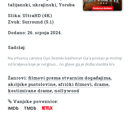
talijanski, ukrajinski, Yoruba
Slika: UltraHD (4K)
Zvuk: Surround (5.1)
Dodano: 26. srpnja 2024.
Sadržaj:
Na vrhuncu carstva Oyo žestoki bashorun Ga'a postao je moćniji
od kraljeva koje je svrgnuo... no glave ga je došla vlastita krv.
Žanrovi:
filmovi prema stvarnim događajima
,
akcijske pustolovine
,
afrički filmovi
,
drame
,
kostimirane drame
,
nollywood
Vanjske poveznice:
IMDb
TMDb
NETFLIX