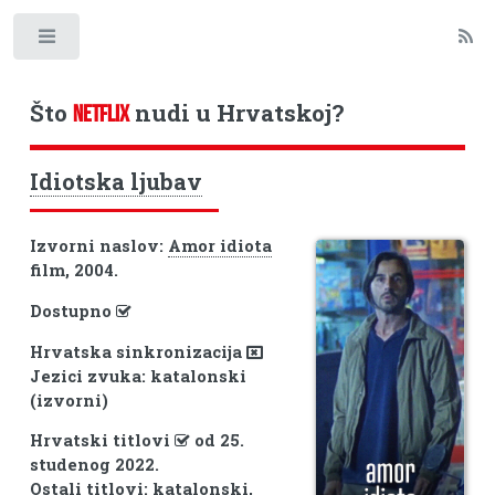
Toggle
Što
nudi u Hrvatskoj?
NETFLIX
Idiotska ljubav
Izvorni naslov:
Amor idiota
film, 2004.
Dostupno
Hrvatska sinkronizacija
Jezici zvuka: katalonski
(izvorni)
Hrvatski titlovi
od 25.
studenog 2022.
Ostali titlovi: katalonski,