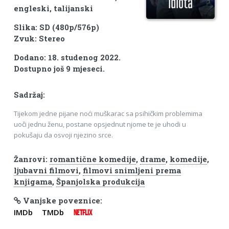
engleski, talijanski
Slika: SD (480p/576p)
Zvuk: Stereo
Dodano: 18. studenog 2022.
Dostupno još 9 mjeseci.
Sadržaj:
Tijekom jedne pijane noći muškarac sa psihičkim problemima
uoči jednu ženu, postane opsjednut njome te je uhodi u
pokušaju da osvoji njezino srce.
Žanrovi:
romantične komedije
,
drame
,
komedije
,
ljubavni filmovi
,
filmovi snimljeni prema
knjigama
,
Španjolska produkcija
Vanjske poveznice:
IMDb
TMDb
NETFLIX