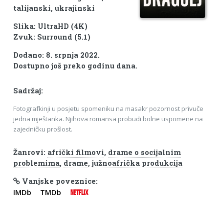
talijanski, ukrajinski
Slika: UltraHD (4K)
Zvuk: Surround (5.1)
Dodano: 8. srpnja 2022.
Dostupno još preko godinu dana.
Sadržaj:
Fotografkinji u posjetu spomeniku na masakr pozornost privuče
jedna mještanka. Njihova romansa probudi bolne uspomene na
zajedničku prošlost.
Žanrovi:
afrički filmovi
,
drame o socijalnim
problemima
,
drame
,
južnoafrička produkcija
Vanjske poveznice:
IMDb
TMDb
NETFLIX