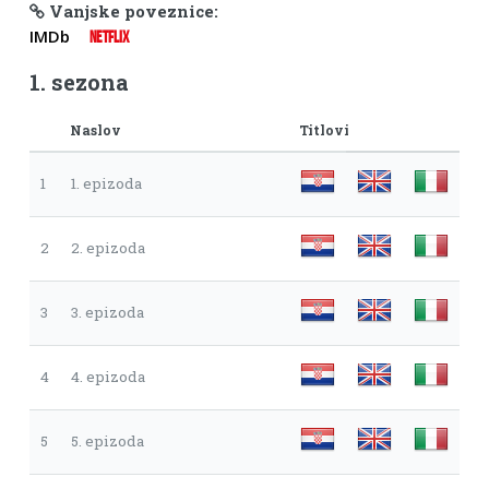
Vanjske poveznice:
IMDb
NETFLIX
1. sezona
Naslov
Titlovi
1
1. epizoda
2
2. epizoda
3
3. epizoda
4
4. epizoda
5
5. epizoda