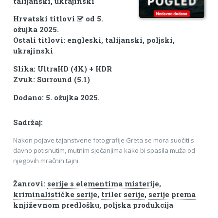
talijanski, ukrajinski
Hrvatski titlovi
od 5.
ožujka 2025.
Ostali titlovi: engleski, talijanski, poljski,
ukrajinski
Slika: UltraHD (4K) + HDR
Zvuk: Surround (5.1)
Dodano: 5. ožujka 2025.
Sadržaj:
Nakon pojave tajanstvene fotografije Greta se mora suočiti s
davno potisnutim, mutnim sjećanjima kako bi spasila muža od
njegovih mračnih tajni.
Žanrovi:
serije s elementima misterije
,
kriminalističke serije
,
triler serije
,
serije prema
književnom predlošku
,
poljska produkcija