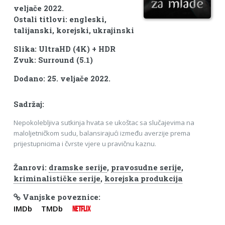
veljače 2022.
Ostali titlovi: engleski,
talijanski, korejski, ukrajinski
Slika: UltraHD (4K) + HDR
Zvuk: Surround (5.1)
Dodano: 25. veljače 2022.
Sadržaj:
Nepokolebljiva sutkinja hvata se ukoštac sa slučajevima na
maloljetničkom sudu, balansirajući između averzije prema
prijestupnicima i čvrste vjere u pravičnu kaznu.
Žanrovi:
dramske serije
,
pravosudne serije
,
kriminalističke serije
,
korejska produkcija
Vanjske poveznice:
IMDb
TMDb
NETFLIX