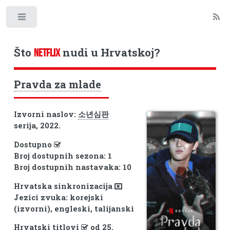
Toggle
Što
nudi u Hrvatskoj?
NETFLIX
Pravda za mlade
Izvorni naslov:
소년심판
serija, 2022.
Dostupno
Broj dostupnih sezona: 1
Broj dostupnih nastavaka: 10
Hrvatska sinkronizacija
Jezici zvuka: korejski
(izvorni), engleski, talijanski
Hrvatski titlovi
od 25.