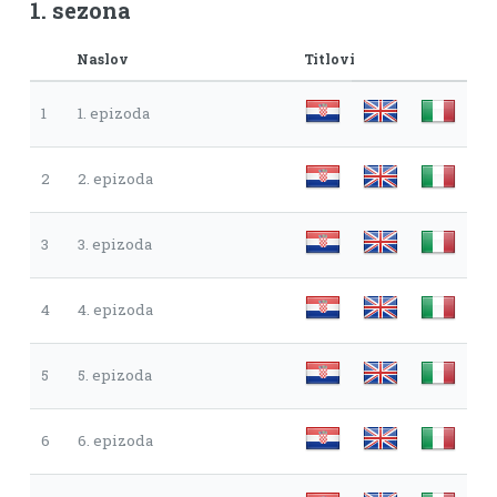
1. sezona
Naslov
Titlovi
1
1. epizoda
2
2. epizoda
3
3. epizoda
4
4. epizoda
5
5. epizoda
6
6. epizoda