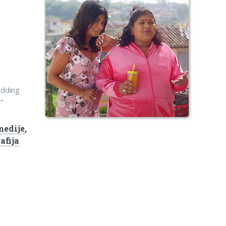
edding
”
medije
,
afija