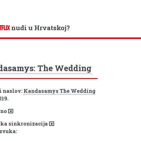
nudi u Hrvatskoj?
TFLIX
dasamys: The Wedding
i naslov:
Kandasamys The Wedding
019.
pno
ka sinkronizacija
 zvuka: