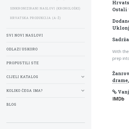
Hrvats
SINKRONIZIRANI NASLOVI (KRONOLOŠKI)
Ostali 
HRVATSKA PRODUKCIJA (A-Ž)
Dodano
Uklonj
SVI NOVI NASLOVI
Sadrža
ODLAZI USKORO
With the
prep int
PROPUSTILI STE
Žanrov
CIJELI KATALOG
drame
KOLIKO ČEGA IMA?
Vanj
IMDb
BLOG