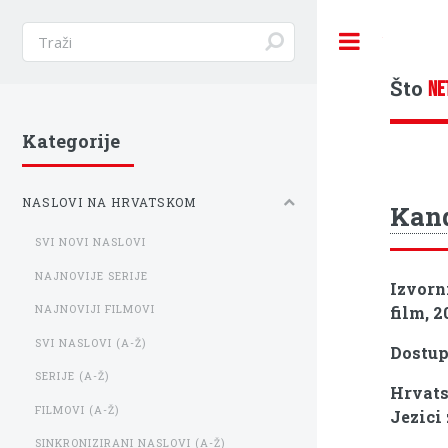
Toggle
Što
NE
Kategorije
NASLOVI NA HRVATSKOM
Kan
SVI NOVI NASLOVI
NAJNOVIJE SERIJE
Izvorn
film, 2
NAJNOVIJI FILMOVI
SVI NASLOVI (A-Ž)
Dostu
SERIJE (A-Ž)
Hrvats
FILMOVI (A-Ž)
Jezici
SINKRONIZIRANI NASLOVI (A-Ž)