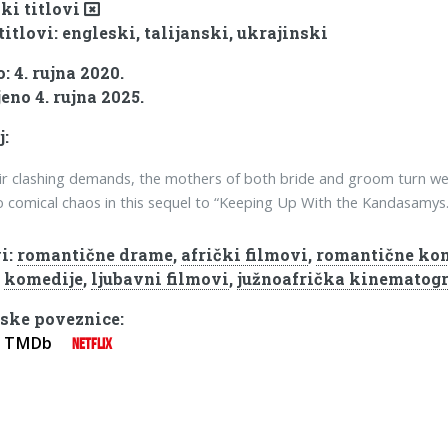
ki titlovi
titlovi: engleski, talijanski, ukrajinski
: 4. rujna 2020.
eno 4. rujna 2025.
j:
ir clashing demands, the mothers of both bride and groom turn w
o comical chaos in this sequel to “Keeping Up With the Kandasamys.
i:
romantične drame
,
afrički filmovi
,
romantične ko
,
komedije
,
ljubavni filmovi
,
južnoafrička kinematogr
ske poveznice:
TMDb
NETFLIX