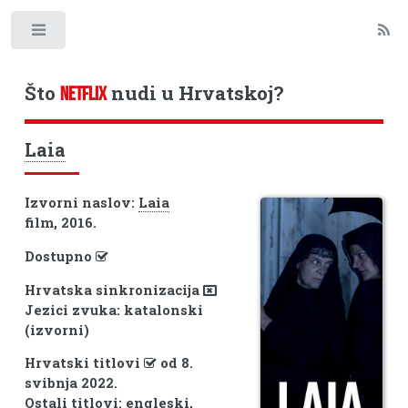
Toggle
Što
nudi u Hrvatskoj?
NETFLIX
Laia
Izvorni naslov:
Laia
film, 2016.
Dostupno
Hrvatska sinkronizacija
Jezici zvuka: katalonski
(izvorni)
Hrvatski titlovi
od 8.
svibnja 2022.
Ostali titlovi: engleski,