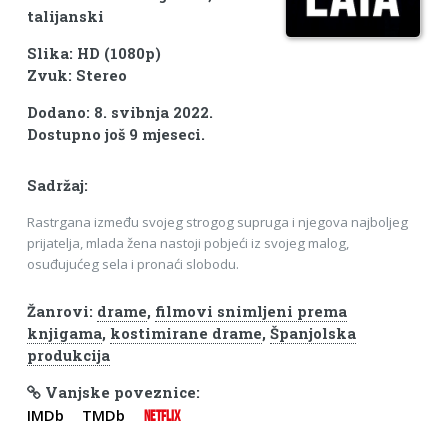
talijanski
Slika: HD (1080p)
Zvuk: Stereo
Dodano: 8. svibnja 2022.
Dostupno još 9 mjeseci.
Sadržaj:
Rastrgana između svojeg strogog supruga i njegova najboljeg
prijatelja, mlada žena nastoji pobjeći iz svojeg malog,
osuđujućeg sela i pronaći slobodu.
Žanrovi:
drame
,
filmovi snimljeni prema
knjigama
,
kostimirane drame
,
Španjolska
produkcija
Vanjske poveznice:
IMDb
TMDb
NETFLIX