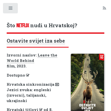
Toggle
Što
nudi u Hrvatskoj?
NETFLIX
Ostavite svijet iza sebe
Izvorni naslov:
Leave the
World Behind
film, 2023.
Dostupno
Hrvatska sinkronizacija
Jezici zvuka: engleski
(izvorni), talijanski,
ukrajinski
Hrvatski titlovi
od 8.