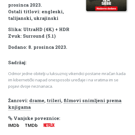
prosinca 2023.
Ostali titlovi: engleski,
talijanski, ukrajinski
Slika: UltraHD (4K) + HDR
Zvuk: Surround (5.1)
Dodano: 8. prosinca 2023.
Sadržaj:
Odmor jedne obitelji u luksuznoj vikendici postane mračan kada
im kibernetički napad onesposobi uređaje i na vratima im se
pojavi dvoje neznanaca.
Žanrovi:
drame
,
trileri
,
filmovi snimljeni prema
knjigama
Vanjske poveznice:
IMDb
TMDb
NETFLIX