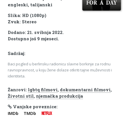
engleski, talijanski
Slika: HD (1080p)
Zvuk: Stereo
Dodano: 21. svibnja 2022.
Dostupno još 9 mjeseci.
Sadržaj:
Baci pogled u berlinsku radionicu slavne borkinje za rodnu
ravnopravnost, u koju žene dolaze otkriti tajne muževnosti i
identiteta.
Žanrovi:
lgbtq filmovi
,
dokumentarni filmovi
,
Životni stil
,
njemačka produkcija
Vanjske poveznice:
IMDb
TMDb
NETFLIX