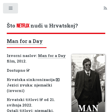
Toggle
Što
nudi u Hrvatskoj?
NETFLIX
Man for a Day
Izvorni naslov:
Man for a Day
film, 2012.
Dostupno
Hrvatska sinkronizacija
Jezici zvuka: njemački
(izvorni)
Hrvatski titlovi
od 21.
svibnja 2022.
Ostali titlovi: njemački,