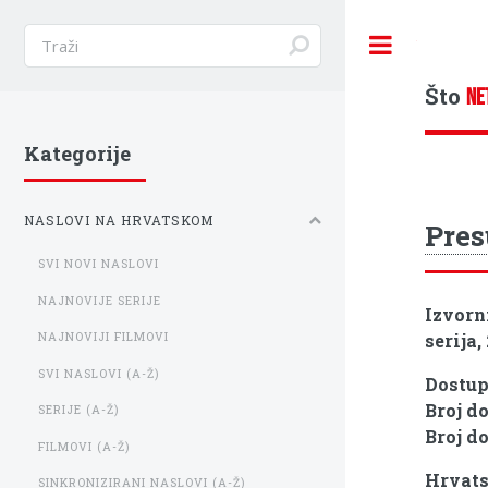
Toggle
Što
NE
Kategorije
NASLOVI NA HRVATSKOM
Pres
SVI NOVI NASLOVI
NAJNOVIJE SERIJE
Izvorn
serija,
NAJNOVIJI FILMOVI
SVI NASLOVI (A-Ž)
Dostu
Broj d
SERIJE (A-Ž)
Broj d
FILMOVI (A-Ž)
Hrvats
SINKRONIZIRANI NASLOVI (A-Ž)