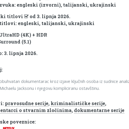
zvuka: engleski (izvorni), talijanski, ukrajinski
ki titlovi
od 3. lipnja 2026.
titlovi: engleski, talijanski, ukrajinski
 UltraHD (4K) + HDR
Surround (5.1)
 3. lipnja 2026.
j:
obuhvatan dokumentarac kroz izjave ključnih osoba iz sudnice analiz
Michaelu Jacksonu i njegovu kompliciranu ostavštinu.
i:
pravosudne serije
,
kriminalističke serije
,
ntarci o stvarnim zločinima
,
dokumentarne serije
ske poveznice:
NETFLIX