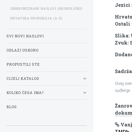
Jezici 
SINKRONIZIRANI NASLOVI (KRONOLOŠKI)
Hrvats
HRVATSKA PRODUKCIJA (A-Ž)
Ostali 
Slika:
SVI NOVI NASLOVI
Zvuk: 
ODLAZI USKORO
Dodano:
PROPUSTILI STE
Sadrža
CIJELI KATALOG
Ovaj sve
suđenje 
KOLIKO ČEGA IMA?
Žanrov
BLOG
dokume
Vanj
TMDb