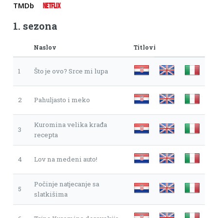
TMDb
NETFLIX
1. sezona
Naslov
Titlovi
1
Što je ovo? Srce mi lupa
2
Pahuljasto i meko
Kuromina velika krađa
3
recepta
4
Lov na medeni auto!
Počinje natjecanje sa
5
slatkišima