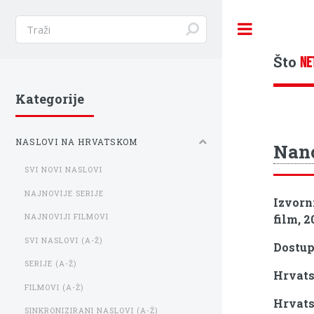
Toggle
Što
NE
Kategorije
NASLOVI NA HRVATSKOM
Nanc
SVI NOVI NASLOVI
NAJNOVIJE SERIJE
Izvorn
film, 2
NAJNOVIJI FILMOVI
SVI NASLOVI (A-Ž)
Dostu
SERIJE (A-Ž)
Hrvats
FILMOVI (A-Ž)
Hrvats
SINKRONIZIRANI NASLOVI (A-Ž)