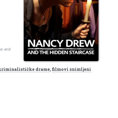
she and
kriminalističke drame
,
filmovi snimljeni