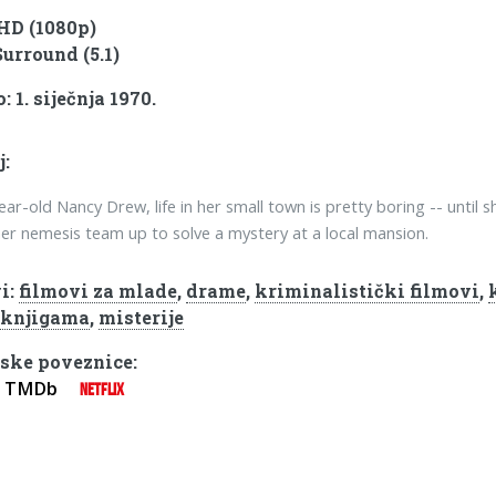
 HD (1080p)
Surround (5.1)
 1. siječnja 1970.
j:
ear-old Nancy Drew, life in her small town is pretty boring -- until 
er nemesis team up to solve a mystery at a local mansion.
i:
filmovi za mlade
,
drame
,
kriminalistički filmovi
,
 knjigama
,
misterije
ske poveznice:
TMDb
NETFLIX