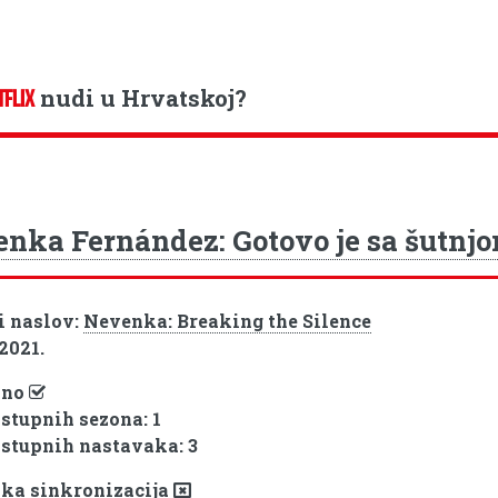
nudi u Hrvatskoj?
TFLIX
nka Fernández: Gotovo je sa šutnj
i naslov:
Nevenka: Breaking the Silence
 2021.
pno
ostupnih sezona: 1
ostupnih nastavaka: 3
ka sinkronizacija