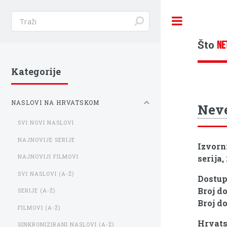
Toggle
Što
NE
Kategorije
NASLOVI NA HRVATSKOM
Neve
SVI NOVI NASLOVI
NAJNOVIJE SERIJE
Izvorn
serija,
NAJNOVIJI FILMOVI
SVI NASLOVI (A-Ž)
Dostu
Broj d
SERIJE (A-Ž)
Broj d
FILMOVI (A-Ž)
Hrvats
SINKRONIZIRANI NASLOVI (A-Ž)