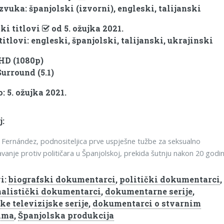
zvuka: španjolski (izvorni), engleski, talijanski
ki titlovi
od 5. ožujka 2021.
titlovi: engleski, španjolski, talijanski, ukrajinski
 HD (1080p)
Surround (5.1)
: 5. ožujka 2021.
j:
Fernández, podnositeljica prve uspješne tužbe za seksualno
vanje protiv političara u Španjolskoj, prekida šutnju nakon 20 godin
i:
biografski dokumentarci
,
politički dokumentarci
,
alistički dokumentarci
,
dokumentarne serije
,
ke televizijske serije
,
dokumentarci o stvarnim
ima
,
Španjolska produkcija