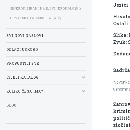
Jezici 
SINKRONIZIRANI NASLOVI (KRONOLOŠKI)
Hrvats
HRVATSKA PRODUKCIJA (A-Ž)
Ostali 
Slika:
SVI NOVI NASLOVI
Zvuk: 
ODLAZI USKORO
Dodano
PROPUSTILI STE
Sadrža
CIJELI KATALOG
Nevenka 
uznemira
KOLIKO ČEGA IMA?
Žanrov
BLOG
krimin
politič
zločin