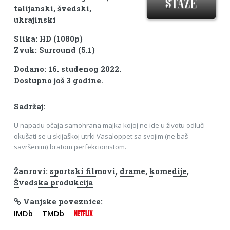
talijanski, švedski,
ukrajinski
Slika: HD (1080p)
Zvuk: Surround (5.1)
Dodano: 16. studenog 2022.
Dostupno još 3 godine.
Sadržaj:
U napadu očaja samohrana majka kojoj ne ide u životu odluči
okušati se u skijaškoj utrki Vasaloppet sa svojim (ne baš
savršenim) bratom perfekcionistom.
Žanrovi:
sportski filmovi
,
drame
,
komedije
,
Švedska produkcija
Vanjske poveznice:
IMDb
TMDb
NETFLIX