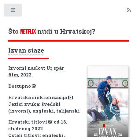
Toggle
Što
nudi u Hrvatskoj?
NETFLIX
Izvan staze
Izvorni naslov:
Ur spår
film, 2022.
Dostupno
Hrvatska sinkronizacija
Jezici zvuka: švedski
(izvorni), engleski, talijanski
Hrvatski titlovi
od 16.
studenog 2022.
Ostali titlovi: engleski,