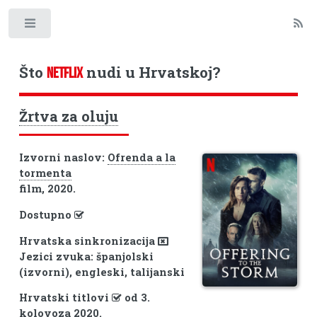
Toggle
Što
nudi u Hrvatskoj?
NETFLIX
Žrtva za oluju
Izvorni naslov:
Ofrenda a la
tormenta
film, 2020.
Dostupno
Hrvatska sinkronizacija
Jezici zvuka: španjolski
(izvorni), engleski, talijanski
Hrvatski titlovi
od 3.
kolovoza 2020.