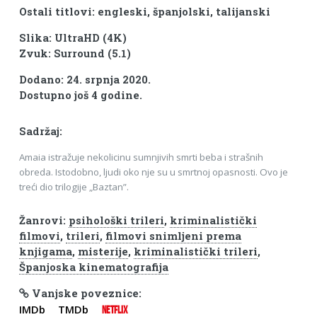
Ostali titlovi: engleski, španjolski, talijanski
Slika: UltraHD (4K)
Zvuk: Surround (5.1)
Dodano: 24. srpnja 2020.
Dostupno još 4 godine.
Sadržaj:
Amaia istražuje nekolicinu sumnjivih smrti beba i strašnih
obreda. Istodobno, ljudi oko nje su u smrtnoj opasnosti. Ovo je
treći dio trilogije „Baztan”.
Žanrovi:
psihološki trileri
,
kriminalistički
filmovi
,
trileri
,
filmovi snimljeni prema
knjigama
,
misterije
,
kriminalistički trileri
,
Španjoska kinematografija
Vanjske poveznice:
IMDb
TMDb
NETFLIX