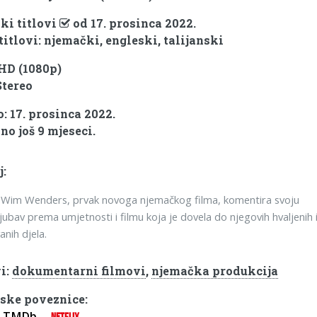
ki titlovi
od 17. prosinca 2022.
titlovi: njemački, engleski, talijanski
 HD (1080p)
Stereo
: 17. prosinca 2022.
no još 9 mjeseci.
j:
 Wim Wenders, prvak novoga njemačkog filma, komentira svoju
ljubav prema umjetnosti i filmu koja je dovela do njegovih hvaljenih 
anih djela.
i:
dokumentarni filmovi
,
njemačka produkcija
ske poveznice:
TMDb
NETFLIX