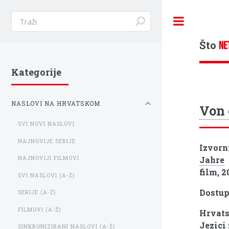
Toggle
Što
NE
Kategorije
NASLOVI NA HRVATSKOM
Von 
SVI NOVI NASLOVI
NAJNOVIJE SERIJE
Izvorn
Jahre
NAJNOVIJI FILMOVI
film, 2
SVI NASLOVI (A-Ž)
Dostu
SERIJE (A-Ž)
FILMOVI (A-Ž)
Hrvats
Jezici
SINKRONIZIRANI NASLOVI (A-Ž)