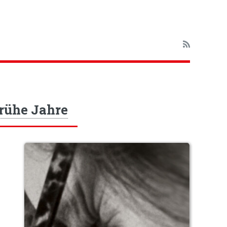
rühe Jahre
e