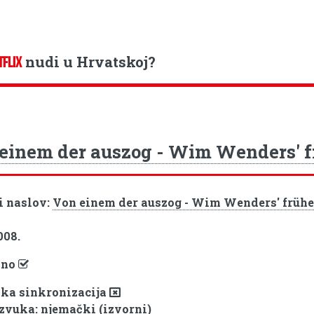
nudi u Hrvatskoj?
TFLIX
einem der auszog - Wim Wenders' f
i naslov:
Von einem der auszog - Wim Wenders' früh
008.
pno
ka sinkronizacija
 zvuka: njemački (izvorni)