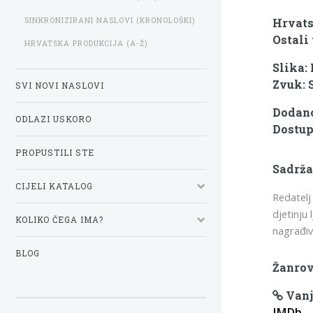
SINKRONIZIRANI NASLOVI (KRONOLOŠKI)
Hrvats
Ostali 
HRVATSKA PRODUKCIJA (A-Ž)
Slika:
Zvuk: 
SVI NOVI NASLOVI
Dodano
ODLAZI USKORO
Dostup
PROPUSTILI STE
Sadrža
CIJELI KATALOG
Redatelj
djetinju 
KOLIKO ČEGA IMA?
nagrađiv
BLOG
Žanrov
Vanj
IMDb