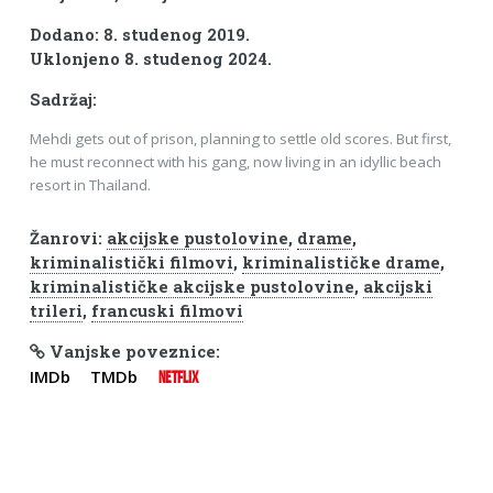
Dodano: 8. studenog 2019.
Uklonjeno 8. studenog 2024.
Sadržaj:
Mehdi gets out of prison, planning to settle old scores. But first,
he must reconnect with his gang, now living in an idyllic beach
resort in Thailand.
Žanrovi:
akcijske pustolovine
,
drame
,
kriminalistički filmovi
,
kriminalističke drame
,
kriminalističke akcijske pustolovine
,
akcijski
trileri
,
francuski filmovi
Vanjske poveznice:
IMDb
TMDb
NETFLIX