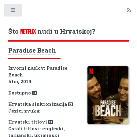
Toggle
Što
nudi u Hrvatskoj?
NETFLIX
Paradise Beach
Izvorni naslov:
Paradise
Beach
film, 2019.
Dostupno
Hrvatska sinkronizacija
Jezici zvuka:
Hrvatski titlovi
Ostali titlovi: engleski,
talijanski, ukrajinski