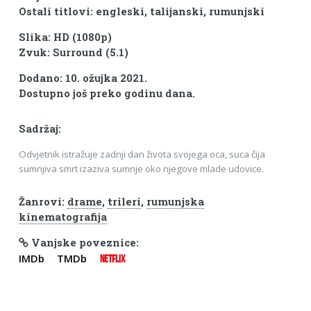
Ostali titlovi: engleski, talijanski, rumunjski
Slika: HD (1080p)
Zvuk: Surround (5.1)
Dodano: 10. ožujka 2021.
Dostupno još preko godinu dana.
Sadržaj:
Odvjetnik istražuje zadnji dan života svojega oca, suca čija
sumnjiva smrt izaziva sumnje oko njegove mlade udovice.
Žanrovi:
drame
,
trileri
,
rumunjska
kinematografija
Vanjske poveznice:
IMDb
TMDb
NETFLIX