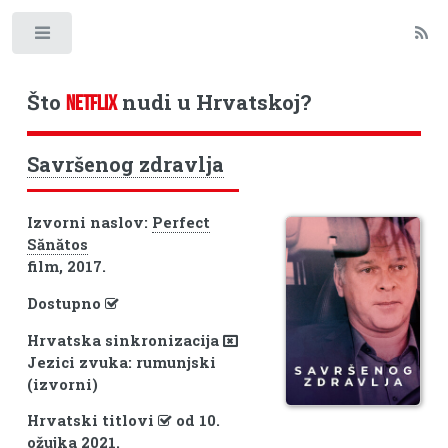
Toggle
Što
nudi u Hrvatskoj?
NETFLIX
Savršenog zdravlja
Izvorni naslov:
Perfect
Sănătos
film, 2017.
Dostupno
Hrvatska sinkronizacija
Jezici zvuka: rumunjski
(izvorni)
Hrvatski titlovi
od 10.
ožujka 2021.