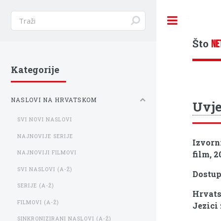
Toggle
Što
NE
Kategorije
NASLOVI NA HRVATSKOM
Uvje
SVI NOVI NASLOVI
NAJNOVIJE SERIJE
Izvorn
film, 2
NAJNOVIJI FILMOVI
SVI NASLOVI (A-Ž)
Dostu
SERIJE (A-Ž)
Hrvats
FILMOVI (A-Ž)
Jezici 
SINKRONIZIRANI NASLOVI (A-Ž)