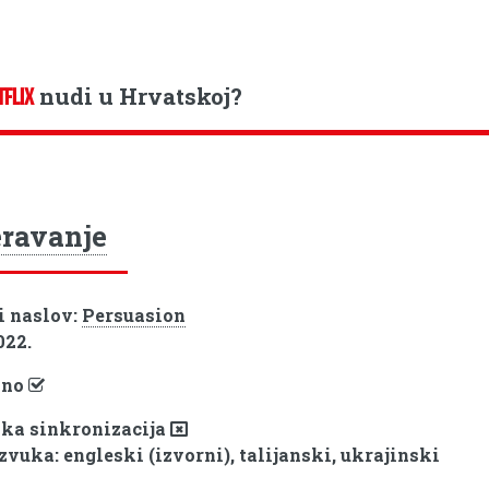
nudi u Hrvatskoj?
TFLIX
ravanje
i naslov:
Persuasion
022.
pno
ka sinkronizacija
zvuka: engleski (izvorni), talijanski, ukrajinski