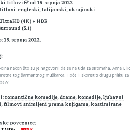
ki titlovi
od 15. srpnja 2022.
titlovi: engleski, talijanski, ukrajinski
 UltraHD (4K) + HDR
Surround (5.1)
: 15. srpnja 2022.
j:
ina nakon što su je nagovorili da se ne uda za siromaha, Anne Elli
retne tog šarmantnog muškarca. Hoće li iskoristiti drugu priliku za
ubav?
i:
romantične komedije
,
drame
,
komedije
,
ljubavni
i
,
filmovi snimljeni prema knjigama
,
kostimirane
ske poveznice:
TMDb
NETFLIX