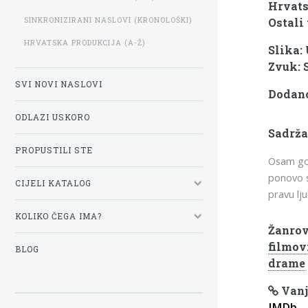
Hrvats
SINKRONIZIRANI NASLOVI (KRONOLOŠKI)
Ostali 
HRVATSKA PRODUKCIJA (A-Ž)
Slika:
Zvuk: 
SVI NOVI NASLOVI
Dodano
ODLAZI USKORO
Sadrža
PROPUSTILI STE
Osam god
ponovo s
CIJELI KATALOG
pravu lj
KOLIKO ČEGA IMA?
Žanrov
filmov
BLOG
drame
Vanj
IMDb