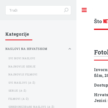
Toggle
Što
NE
Kategorije
NASLOVI NA HRVATSKOM
Foto
SVI NOVI NASLOVI
NAJNOVIJE SERIJE
Izvorn
film, 2
NAJNOVIJI FILMOVI
SVI NASLOVI (A-Ž)
Dostu
SERIJE (A-Ž)
Hrvats
FILMOVI (A-Ž)
Jezici
SINKRONIZIRANI NASLOVI (A-Ž)