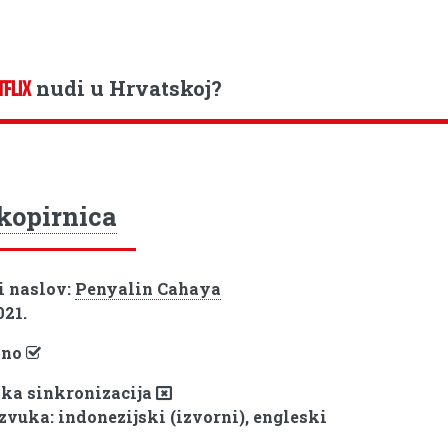
nudi u Hrvatskoj?
TFLIX
kopirnica
i naslov:
Penyalin Cahaya
021.
pno
ka sinkronizacija
 zvuka: indonezijski (izvorni), engleski