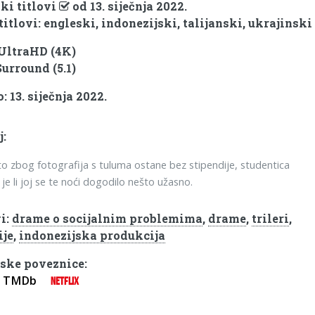
ki titlovi
od 13. siječnja 2022.
titlovi: engleski, indonezijski, talijanski, ukrajinski
 UltraHD (4K)
Surround (5.1)
 13. siječnja 2022.
j:
o zbog fotografija s tuluma ostane bez stipendije, studentica
 je li joj se te noći dogodilo nešto užasno.
i:
drame o socijalnim problemima
,
drame
,
trileri
,
ije
,
indonezijska produkcija
ske poveznice:
TMDb
NETFLIX