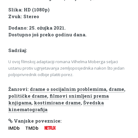
Slika: HD (1080p)
Zvuk: Stereo
Dodano: 25. ožujka 2021.
Dostupno još preko godinu dana.
Sadržaj:
U ovoj filmskoj adaptaciji romana Vilhelma Moberga seljaci
ustanu protiv ugnjetavanja zemljoposjednika nakon što jedan
poljoprivrednik odbije platiti porez.
Žanrovi:
drame o socijalnim problemima
,
drame
,
političke drame
,
filmovi snimljeni prema
knjigama
,
kostimirane drame
,
Švedska
kinematografija
Vanjske poveznice:
IMDb
TMDb
NETFLIX