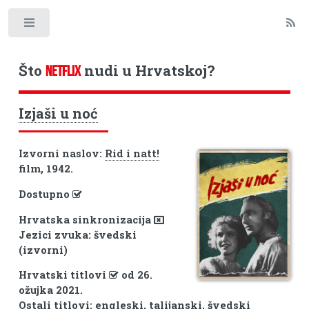
Toggle
Što
nudi u Hrvatskoj?
NETFLIX
Izjaši u noć
Izvorni naslov:
Rid i natt!
film, 1942.
Dostupno
Hrvatska sinkronizacija
Jezici zvuka: švedski
(izvorni)
Hrvatski titlovi
od 26.
ožujka 2021.
Ostali titlovi: engleski, talijanski, švedski