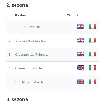
2. sezona
Naslov
Titlovi
1
The Triumvirate
2
The Great Conqueror
3
Crossing the Rubicon
4
Queen of the Nile
5
The Ides of March
3. sezona