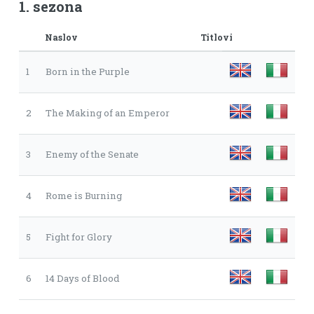
1. sezona
Naslov
Titlovi
1
Born in the Purple
2
The Making of an Emperor
3
Enemy of the Senate
4
Rome is Burning
5
Fight for Glory
6
14 Days of Blood