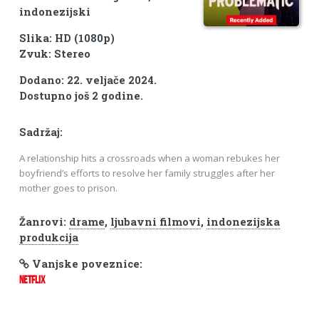
indonezijski
Slika: HD (1080p)
Zvuk: Stereo
Dodano: 22. veljače 2024.
Dostupno još 2 godine.
Sadržaj:
A relationship hits a crossroads when a woman rebukes her
boyfriend’s efforts to resolve her family struggles after her
mother goes to prison.
Žanrovi:
drame
,
ljubavni filmovi
,
indonezijska
produkcija
Vanjske poveznice:
NETFLIX