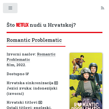
Toggle
Što
nudi u Hrvatskoj?
NETFLIX
Romantic Problematic
Izvorni naslov:
Romantic
Problematic
film, 2022.
Dostupno
Hrvatska sinkronizacija
Jezici zvuka: indonezijski
(izvorni)
Hrvatski titlovi
Ostali titlovi: engleski,