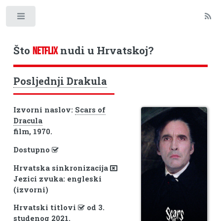
Toggle
Što
nudi u Hrvatskoj?
NETFLIX
Posljednji Drakula
Izvorni naslov:
Scars of
Dracula
film, 1970.
Dostupno
Hrvatska sinkronizacija
Jezici zvuka: engleski
(izvorni)
Hrvatski titlovi
od 3.
studenog 2021.