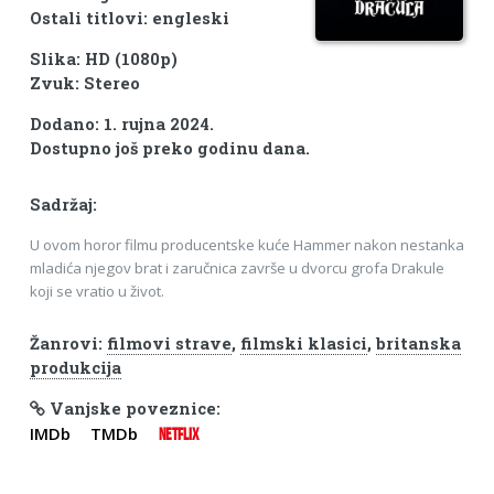
Ostali titlovi: engleski
Slika: HD (1080p)
Zvuk: Stereo
Dodano: 1. rujna 2024.
Dostupno još preko godinu dana.
Sadržaj:
U ovom horor filmu producentske kuće Hammer nakon nestanka
mladića njegov brat i zaručnica završe u dvorcu grofa Drakule
koji se vratio u život.
Žanrovi:
filmovi strave
,
filmski klasici
,
britanska
produkcija
Vanjske poveznice:
IMDb
TMDb
NETFLIX