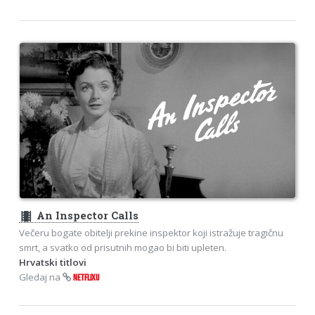
theaters
An Inspector Calls
Večeru bogate obitelji prekine inspektor koji istražuje tragičnu
smrt, a svatko od prisutnih mogao bi biti upleten.
Hrvatski titlovi
Gledaj na
NETFLIXU