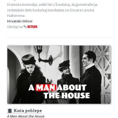
Dramska komedija, veliki hit u Švedskoj, dugometražni je
redateljski debi budućeg kandidata za Oscara Lassea
Hallströma.
Hrvatski titlovi
Gledaj na
NETFLIXU
theaters
Kuća pohlepe
A Man About the House