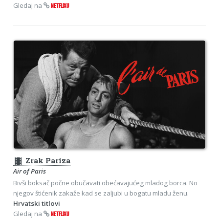
Gledaj na
NETFLIXU
theaters
Zrak Pariza
Air of Paris
Bivši boksač počne obučavati obećavajućeg mladog borca. No
njegov štićenik zakaže kad se zaljubi u bogatu mladu ženu.
Hrvatski titlovi
Gledaj na
NETFLIXU