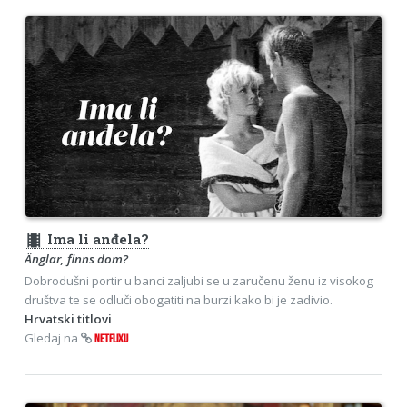
theaters
Ima li anđela?
Änglar, finns dom?
Dobrodušni portir u banci zaljubi se u zaručenu ženu iz visokog
društva te se odluči obogatiti na burzi kako bi je zadivio.
Hrvatski titlovi
Gledaj na
NETFLIXU