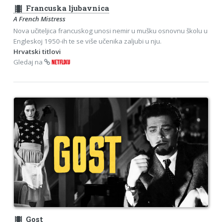
theaters
Francuska ljubavnica
A French Mistress
Nova učiteljica francuskog unosi nemir u mušku osnovnu školu u
Engleskoj 1950-ih te se više učenika zaljubi u nju.
Hrvatski titlovi
Gledaj na
NETFLIXU
theaters
Gost