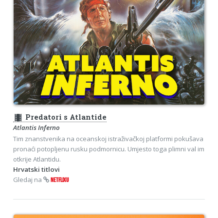
theaters
Predatori s Atlantide
Atlantis Inferno
Tim znanstvenika na oceanskoj istraživačkoj platformi pokušava
pronaći potopljenu rusku podmornicu. Umjesto toga plimni val im
otkrije Atlantidu.
Hrvatski titlovi
Gledaj na
NETFLIXU