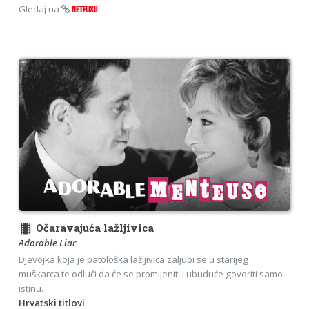
Gledaj na
NETFLIXU
theaters
Očaravajuća lažljivica
Adorable Liar
Djevojka koja je patološka lažljivica zaljubi se u starijeg
muškarca te odluči da će se promijeniti i ubuduće govoriti samo
istinu.
Hrvatski titlovi