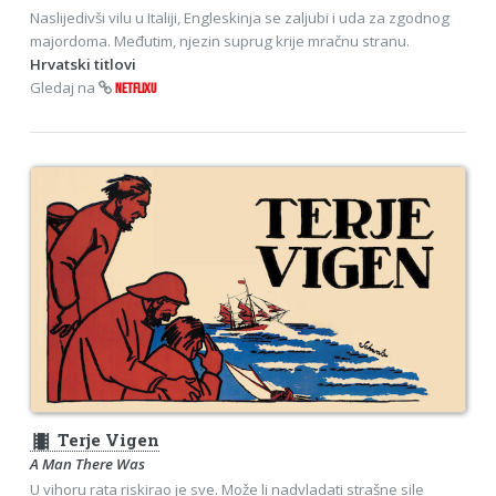
Naslijedivši vilu u Italiji, Engleskinja se zaljubi i uda za zgodnog
majordoma. Međutim, njezin suprug krije mračnu stranu.
Hrvatski titlovi
Gledaj na
NETFLIXU
theaters
Terje Vigen
A Man There Was
U vihoru rata riskirao je sve. Može li nadvladati strašne sile