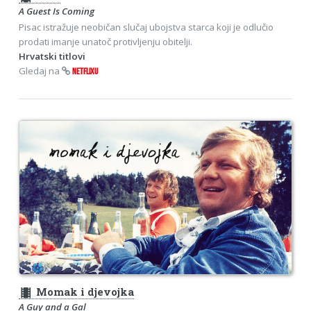
A Guest Is Coming
Pisac istražuje neobičan slučaj ubojstva starca koji je odlučio
prodati imanje unatoč protivljenju obitelji.
Hrvatski titlovi
Gledaj na
NETFLIXU
theaters
Momak i djevojka
A Guy and a Gal