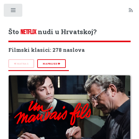
Toggle
Što
nudi u Hrvatskoj?
NETFLIX
Filmski klasici: 278 naslova
NATRAG
NAPRIJED