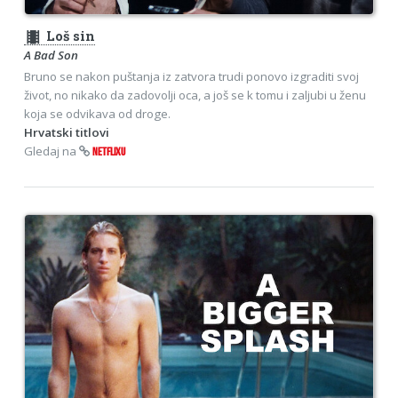
theaters
Loš sin
A Bad Son
Bruno se nakon puštanja iz zatvora trudi ponovo izgraditi svoj
život, no nikako da zadovolji oca, a još se k tomu i zaljubi u ženu
koja se odvikava od droge.
Hrvatski titlovi
Gledaj na
NETFLIXU