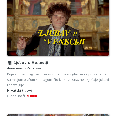
theaters
Ljubav u Veneciji
Anonymous Venetian
Prije koncertnog nastupa smrtno bolesni glazbenik provede dan
sa svojom bivšom suprugom, što izazove snažne osjećaje ljubavi
i nostalgije.
Hrvatski titlovi
Gledaj na
NETFLIXU