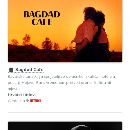
theaters
Bagdad Cafe
Bavarska turistkinja sprijatelji se s vlasnikom kafića-motela u
pustinji Mojave. Par s vremenom pretvori oronuli kafić u hit-
mjesto.
Hrvatski titlovi
Gledaj na
NETFLIXU