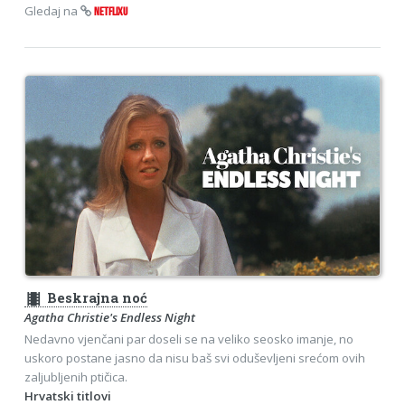
Gledaj na
NETFLIXU
theaters
Beskrajna noć
Agatha Christie's Endless Night
Nedavno vjenčani par doseli se na veliko seosko imanje, no
uskoro postane jasno da nisu baš svi oduševljeni srećom ovih
zaljubljenih ptičica.
Hrvatski titlovi