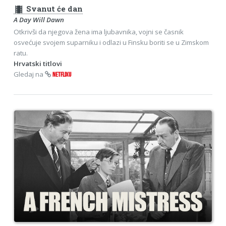
theaters
Svanut će dan
A Day Will Dawn
Otkrivši da njegova žena ima ljubavnika, vojni se časnik
osvećuje svojem suparniku i odlazi u Finsku boriti se u Zimskom
ratu.
Hrvatski titlovi
Gledaj na
NETFLIXU