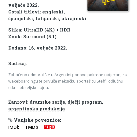
veljače 2022.
Ostali titlovi: engleski,
španjolski, talijanski, ukrajinski
Slika: UltraHD (4K) + HDR
Zvuk: Surround (5.1)
Dodano: 16. veljače 2022.
Sadržaj:
Zabačeno odmaralište u Argentini ponovo pokrene natjecanje u
wakeboardingu te privuče meksičku sportašicu Steffi, odlučnu
otkriti obiteljsku tajnu.
Žanrovi:
dramske serije
,
dječji program
,
argentinska produkcija
Vanjske poveznice:
IMDb
TMDb
NETFLIX