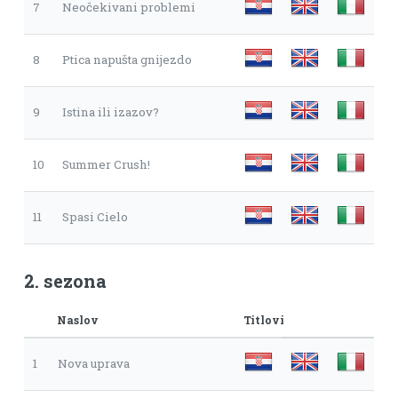
7
Neočekivani problemi
8
Ptica napušta gnijezdo
9
Istina ili izazov?
10
Summer Crush!
11
Spasi Cielo
2. sezona
Naslov
Titlovi
1
Nova uprava