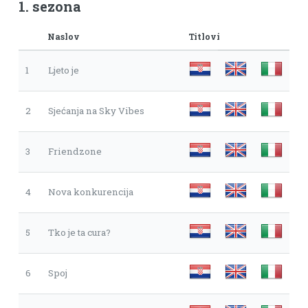
1. sezona
Naslov
Titlovi
1
Ljeto je
2
Sjećanja na Sky Vibes
3
Friendzone
4
Nova konkurencija
5
Tko je ta cura?
6
Spoj