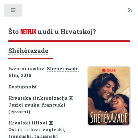
Toggle
Što
nudi u Hrvatskoj?
NETFLIX
Shéhérazade
Izvorni naslov:
Shéhérazade
film, 2018.
Dostupno
Hrvatska sinkronizacija
Jezici zvuka: francuski
(izvorni)
Hrvatski titlovi
Ostali titlovi: engleski,
francuski, talijanski