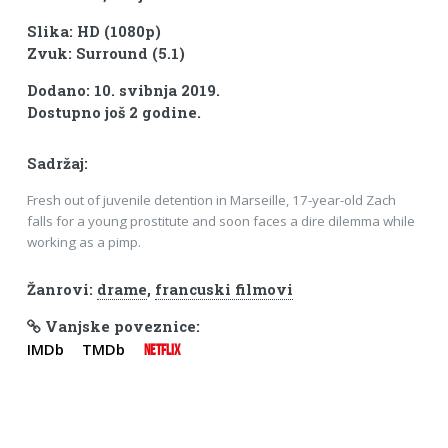
Slika: HD (1080p)
Zvuk: Surround (5.1)
Dodano: 10. svibnja 2019.
Dostupno još 2 godine.
Sadržaj:
Fresh out of juvenile detention in Marseille, 17-year-old Zach
falls for a young prostitute and soon faces a dire dilemma while
working as a pimp.
Žanrovi:
drame
,
francuski filmovi
Vanjske poveznice:
IMDb
TMDb
NETFLIX