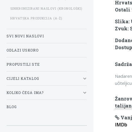
Hrvats
SINKRONIZIRANI NASLOVI (KRONOLOŠKI)
Ostali 
HRVATSKA PRODUKCIJA (A-Ž)
Slika:
Zvuk: 
SVI NOVI NASLOVI
Dodano:
Dostup
ODLAZI USKORO
Sadrža
PROPUSTILI STE
Nadareni
CIJELI KATALOG
učiteljic
KOLIKO ČEGA IMA?
Žanrov
talija
BLOG
Vanj
IMDb