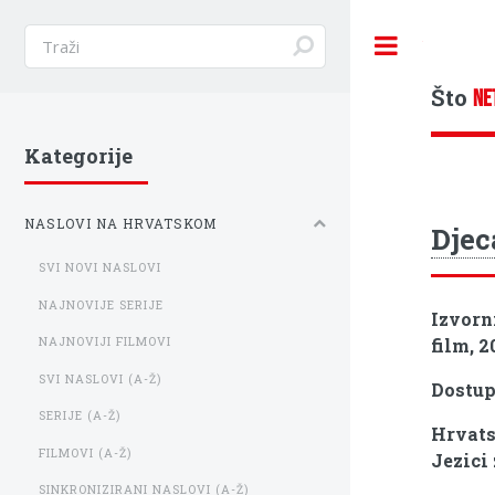
Toggle
Što
NE
Kategorije
NASLOVI NA HRVATSKOM
Djec
SVI NOVI NASLOVI
NAJNOVIJE SERIJE
Izvorn
film, 2
NAJNOVIJI FILMOVI
SVI NASLOVI (A-Ž)
Dostu
SERIJE (A-Ž)
Hrvats
FILMOVI (A-Ž)
Jezici 
SINKRONIZIRANI NASLOVI (A-Ž)