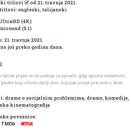
ki titlovi
od 21. travnja 2021.
titlovi: engleski, talijanski
 UltraHD (4K)
Surround (5.1)
 21. travnja 2021.
no još preko godinu dana.
j:
 dječak prijavi se na audiciju za pjevače, gdje upozna nadahnutu
u glazbe koja oformi dječji zbor, koji pak poslije preraste u školu.
i:
drame o socijalnim problemima
,
drame
,
komedije
,
nska kinematografija
ske poveznice:
TMDb
NETFLIX