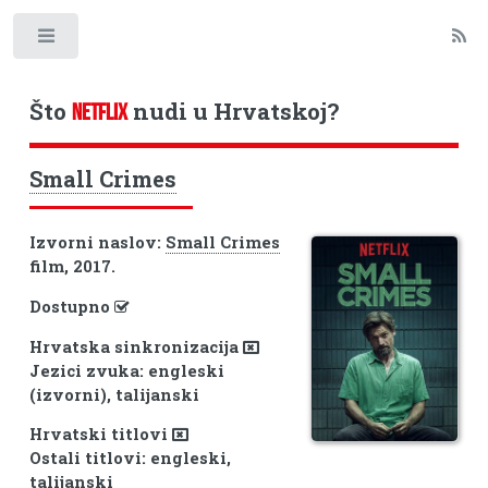
Toggle
Što
nudi u Hrvatskoj?
NETFLIX
Small Crimes
Izvorni naslov:
Small Crimes
film, 2017.
Dostupno
Hrvatska sinkronizacija
Jezici zvuka: engleski
(izvorni), talijanski
Hrvatski titlovi
Ostali titlovi: engleski,
talijanski