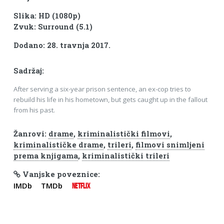
Slika: HD (1080p)
Zvuk: Surround (5.1)
Dodano: 28. travnja 2017.
Sadržaj:
After serving a six-year prison sentence, an ex-cop tries to
rebuild his life in his hometown, but gets caught up in the fallout
from his past.
Žanrovi:
drame
,
kriminalistički filmovi
,
kriminalističke drame
,
trileri
,
filmovi snimljeni
prema knjigama
,
kriminalistički trileri
Vanjske poveznice:
IMDb
TMDb
NETFLIX