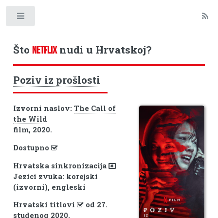
Toggle
Što
nudi u Hrvatskoj?
NETFLIX
Poziv iz prošlosti
Izvorni naslov:
The Call of
the Wild
film, 2020.
Dostupno
Hrvatska sinkronizacija
Jezici zvuka: korejski
(izvorni), engleski
Hrvatski titlovi
od 27.
studenog 2020.