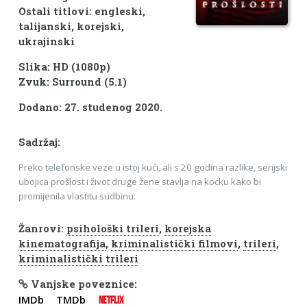
Ostali titlovi: engleski,
talijanski, korejski,
ukrajinski
Slika: HD (1080p)
Zvuk: Surround (5.1)
Dodano: 27. studenog 2020.
Sadržaj:
Preko telefonske veze u istoj kući, ali s 20 godina razlike, serijski
ubojica prošlost i život druge žene stavlja na kocku kako bi
promijenila vlastitu sudbinu.
Žanrovi:
psihološki trileri
,
korejska
kinematografija
,
kriminalistički filmovi
,
trileri
,
kriminalistički trileri
Vanjske poveznice:
IMDb
TMDb
NETFLIX