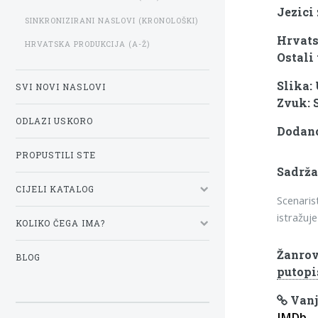
Jezici 
SINKRONIZIRANI NASLOVI (KRONOLOŠKI)
Hrvats
HRVATSKA PRODUKCIJA (A-Ž)
Ostali 
Slika:
SVI NOVI NASLOVI
Zvuk: 
ODLAZI USKORO
Dodano:
PROPUSTILI STE
Sadrža
CIJELI KATALOG
Scenaris
istražuje
KOLIKO ČEGA IMA?
Žanrov
BLOG
putopi
Vanj
IMDb