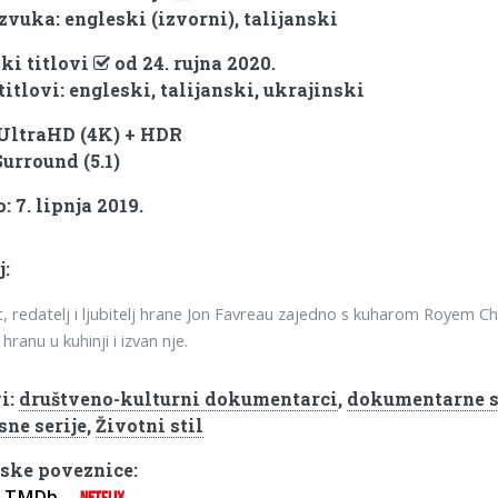
zvuka: engleski (izvorni), talijanski
ki titlovi
od 24. rujna 2020.
titlovi: engleski, talijanski, ukrajinski
 UltraHD (4K) + HDR
Surround (5.1)
 7. lipnja 2019.
j:
t, redatelj i ljubitelj hrane Jon Favreau zajedno s kuharom Royem Cho
 hranu u kuhinji i izvan nje.
i:
društveno-kulturni dokumentarci
,
dokumentarne s
sne serije
,
Životni stil
ske poveznice:
TMDb
NETFLIX