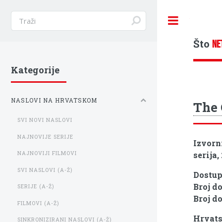
Toggle
Što
NE
Kategorije
NASLOVI NA HRVATSKOM
The
SVI NOVI NASLOVI
NAJNOVIJE SERIJE
Izvorn
serija,
NAJNOVIJI FILMOVI
SVI NASLOVI (A-Ž)
Dostu
Broj d
SERIJE (A-Ž)
Broj d
FILMOVI (A-Ž)
Hrvats
SINKRONIZIRANI NASLOVI (A-Ž)