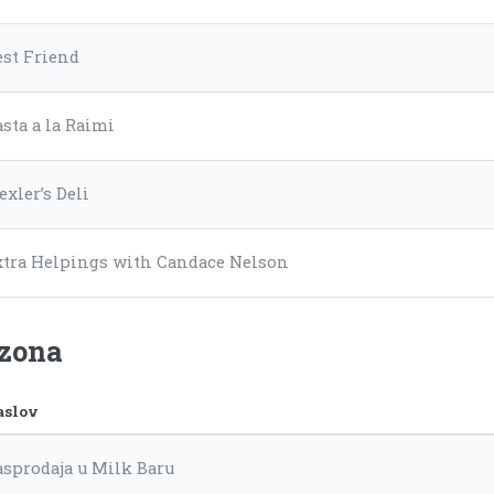
est Friend
sta a la Raimi
xler’s Deli
xtra Helpings with Candace Nelson
ezona
aslov
asprodaja u Milk Baru