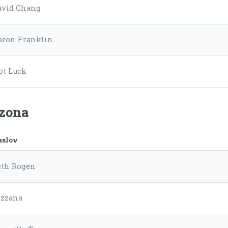
avid Chang
aron Franklin
ot Luck
ezona
aslov
eth Rogen
izzana