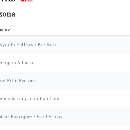
ezona
aslov
wyneth Paltrow / Bill Burr
vengers Atlanta
hef Film Recipes
emembering Jonathan Gold
obert Rodriguez / First Friday