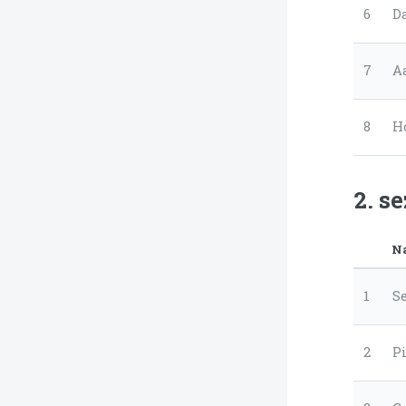
6
D
7
A
8
H
2. s
N
1
S
2
P