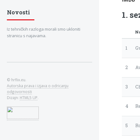
Novosti
1. s
Iz tehničkih razloga morali smo ukloniti
N
stranicu s najavama.
1
G
2
A
© hrflix.eu.
Autorska prava i izjava o odricanju
3
C
odgovornosti
Dizajn:
HTML5 UP
.
4
R
5
R