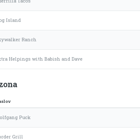
uerrilla Tacos
og Island
kywalker Ranch
xtra Helpings with Babish and Dave
ezona
aslov
olfgang Puck
rder Grill