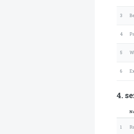
3
B
4
Pa
5
We
6
E
4. s
N
1
R