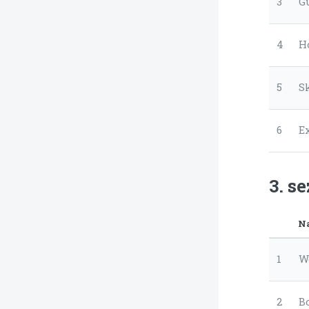
3
G
4
H
5
S
6
E
3. s
N
1
W
2
Bo