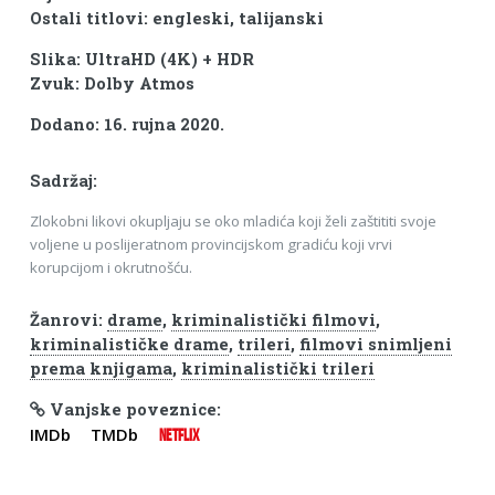
Ostali titlovi: engleski, talijanski
Slika: UltraHD (4K) + HDR
Zvuk: Dolby Atmos
Dodano: 16. rujna 2020.
Sadržaj:
Zlokobni likovi okupljaju se oko mladića koji želi zaštititi svoje
voljene u poslijeratnom provincijskom gradiću koji vrvi
korupcijom i okrutnošću.
Žanrovi:
drame
,
kriminalistički filmovi
,
kriminalističke drame
,
trileri
,
filmovi snimljeni
prema knjigama
,
kriminalistički trileri
Vanjske poveznice:
IMDb
TMDb
NETFLIX