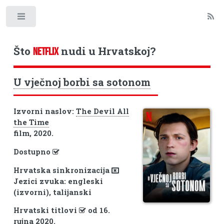
Toggle
Što
nudi u Hrvatskoj?
NETFLIX
U vječnoj borbi sa sotonom
Izvorni naslov:
The Devil All
the Time
film, 2020.
Dostupno
Hrvatska sinkronizacija
Jezici zvuka: engleski
(izvorni), talijanski
Hrvatski titlovi
od 16.
rujna 2020.