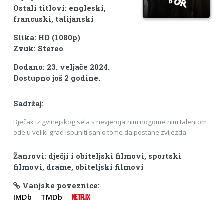
Ostali titlovi: engleski,
francuski, talijanski
Slika: HD (1080p)
Zvuk: Stereo
Dodano: 23. veljače 2024.
Dostupno još 2 godine.
Sadržaj:
Dječak iz gvinejskog sela s nevjerojatnim nogometnim talentom
ode u veliki grad ispuniti san o tome da postane zvijezda.
Žanrovi:
dječji i obiteljski filmovi
,
sportski
filmovi
,
drame
,
obiteljski filmovi
Vanjske poveznice:
IMDb
TMDb
NETFLIX