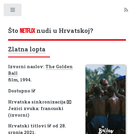
Toggle
Što
nudi u Hrvatskoj?
NETFLIX
Zlatna lopta
Izvorni naslov:
The Golden
Ball
film, 1994.
Dostupno
Hrvatska sinkronizacija
Jezici zvuka: francuski
(izvorni)
Hrvatski titlovi
od 28.
srpnja 2021.