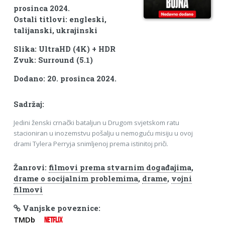
prosinca 2024.
Ostali titlovi: engleski,
talijanski, ukrajinski
Slika: UltraHD (4K) + HDR
Zvuk: Surround (5.1)
Dodano: 20. prosinca 2024.
Sadržaj:
Jedini ženski crnački bataljun u Drugom svjetskom ratu
stacioniran u inozemstvu pošalju u nemoguću misiju u ovoj
drami Tylera Perryja snimljenoj prema istinitoj priči.
Žanrovi:
filmovi prema stvarnim događajima
,
drame o socijalnim problemima
,
drame
,
vojni
filmovi
Vanjske poveznice:
TMDb
NETFLIX