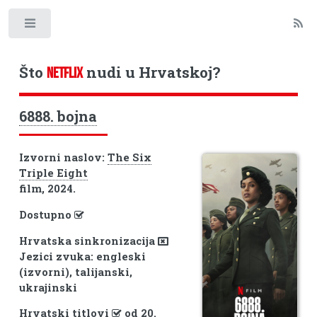
Toggle
Što
nudi u Hrvatskoj?
NETFLIX
6888. bojna
Izvorni naslov:
The Six
Triple Eight
film, 2024.
Dostupno
Hrvatska sinkronizacija
Jezici zvuka: engleski
(izvorni), talijanski,
ukrajinski
Hrvatski titlovi
od 20.