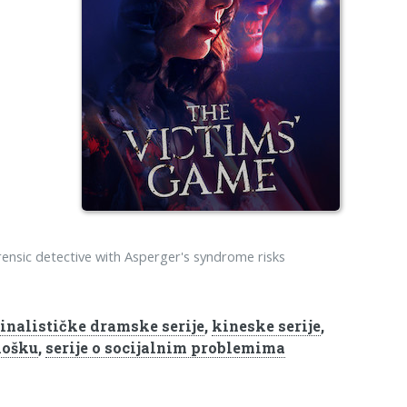
rensic detective with Asperger's syndrome risks
inalističke dramske serije
,
kineske serije
,
lošku
,
serije o socijalnim problemima