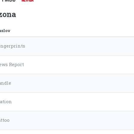
ezona
aslov
ingerprints
ews Report
andle
tation
attoo