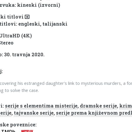
 zvuka: kineski (izvorni)
ki titlovi
titlovi: engleski, talijanski
 UltraHD (4K)
Stereo
: 30. travnja 2020.
j:
scovering his estranged daughter's link to mysterious murders, a fo
ng to solve the case.
i:
serije s elementima misterije
,
dramske serije
,
krim
serije
,
tajvanske serije
,
serije prema književnom pred
ske poveznice:
TMDb
NETFLIX