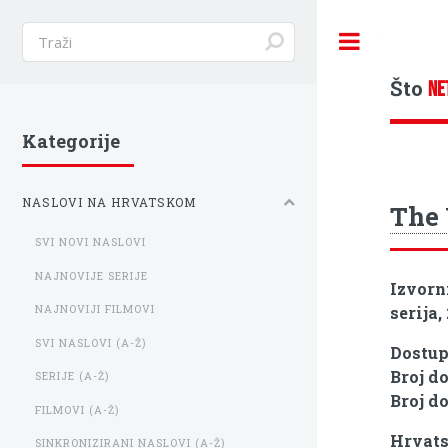
Toggle
Što
NE
Kategorije
NASLOVI NA HRVATSKOM
The 
SVI NOVI NASLOVI
NAJNOVIJE SERIJE
Izvorn
serija,
NAJNOVIJI FILMOVI
SVI NASLOVI (A-Ž)
Dostu
Broj d
SERIJE (A-Ž)
Broj d
FILMOVI (A-Ž)
Hrvats
SINKRONIZIRANI NASLOVI (A-Ž)