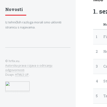
Novosti
1. s
Iz tehničkih razloga morali smo ukloniti
N
stranicu s najavama.
1
F
2
N
© hrflix.eu.
Autorska prava i izjava o odricanju
3
C
odgovornosti
Dizajn:
HTML5 UP
.
4
S
5
T