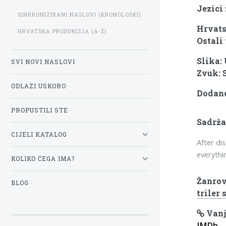
Jezici
SINKRONIZIRANI NASLOVI (KRONOLOŠKI)
Hrvats
HRVATSKA PRODUKCIJA (A-Ž)
Ostali 
Slika:
SVI NOVI NASLOVI
Zvuk: 
ODLAZI USKORO
Dodano
PROPUSTILI STE
Sadrža
CIJELI KATALOG
After di
everythi
KOLIKO ČEGA IMA?
Žanrov
BLOG
triler 
Vanj
IMDb