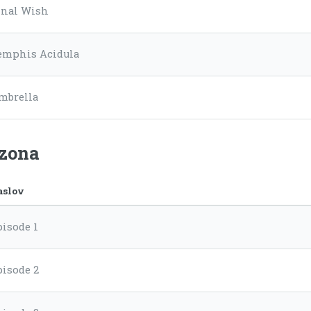
inal Wish
emphis Acidula
mbrella
ezona
aslov
pisode 1
pisode 2