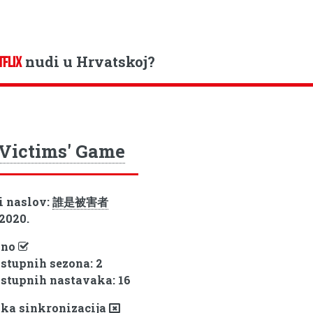
nudi u Hrvatskoj?
TFLIX
Victims' Game
i naslov:
誰是被害者
 2020.
pno
ostupnih sezona: 2
ostupnih nastavaka: 16
ka sinkronizacija