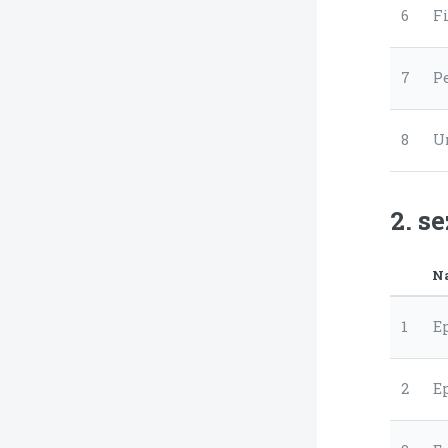
6
F
7
P
8
U
2. s
N
1
E
2
E