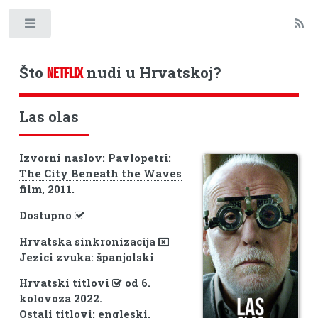
Toggle
Što
nudi u Hrvatskoj?
NETFLIX
Las olas
Izvorni naslov:
Pavlopetri:
The City Beneath the Waves
film, 2011.
Dostupno
Hrvatska sinkronizacija
Jezici zvuka: španjolski
Hrvatski titlovi
od 6.
kolovoza 2022.
Ostali titlovi: engleski,