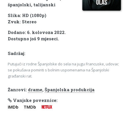
španjolski, talijanski
Slika: HD (1080p)
Zvuk: Stereo
Dodano: 6. kolovoza 2022.
Dostupno još 9 mjeseci.
Sadržaj:
Putujući iz rodne Španjolske do sela na jugu Francuske, udovac
se pokušava pomiriti s bolnim uspomenama na Španjolski
građanski rat.
Žanrovi:
drame
,
Španjolska produkcija
Vanjske poveznice:
IMDb
TMDb
NETFLIX