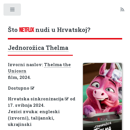
Toggle
Što
nudi u Hrvatskoj?
NETFLIX
Jednorožica Thelma
Izvorni naslov:
Thelma the
Unicorn
film, 2024.
Dostupno
Hrvatska sinkronizacija
od
17. svibnja 2024.
Jezici zvuka: engleski
(izvorni), talijanski,
ukrajinski