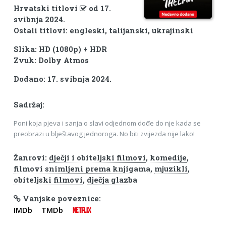
Hrvatski titlovi
od 17.
svibnja 2024.
Ostali titlovi: engleski, talijanski, ukrajinski
Slika: HD (1080p) + HDR
Zvuk: Dolby Atmos
Dodano: 17. svibnja 2024.
Sadržaj:
Poni koja pjeva i sanja o slavi odjednom dođe do nje kada se
preobrazi u blještavog jednoroga. No biti zvijezda nije lako!
Žanrovi:
dječji i obiteljski filmovi
,
komedije
,
filmovi snimljeni prema knjigama
,
mjuzikli
,
obiteljski filmovi
,
dječja glazba
Vanjske poveznice:
IMDb
TMDb
NETFLIX