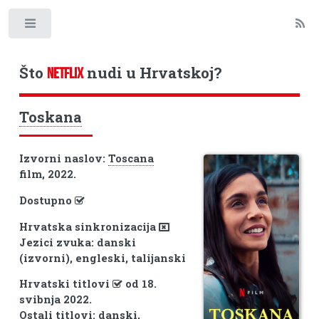
Toggle
Što
nudi u Hrvatskoj?
NETFLIX
Toskana
Izvorni naslov:
Toscana
film, 2022.
Dostupno
Hrvatska sinkronizacija
Jezici zvuka: danski
(izvorni), engleski, talijanski
Hrvatski titlovi
od 18.
svibnja 2022.
Ostali titlovi: danski,