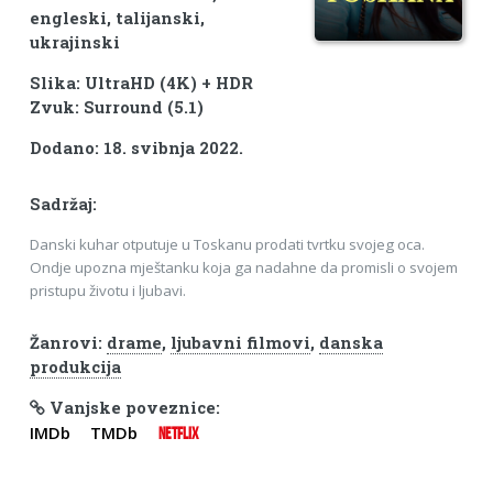
engleski, talijanski,
ukrajinski
Slika: UltraHD (4K) + HDR
Zvuk: Surround (5.1)
Dodano: 18. svibnja 2022.
Sadržaj:
Danski kuhar otputuje u Toskanu prodati tvrtku svojeg oca.
Ondje upozna mještanku koja ga nadahne da promisli o svojem
pristupu životu i ljubavi.
Žanrovi:
drame
,
ljubavni filmovi
,
danska
produkcija
Vanjske poveznice:
IMDb
TMDb
NETFLIX