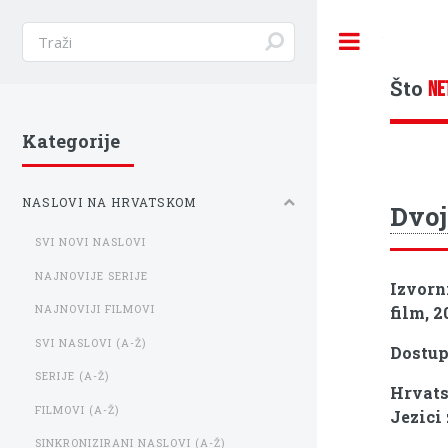
Toggle
Što
NE
Kategorije
NASLOVI NA HRVATSKOM
Dvoj
SVI NOVI NASLOVI
NAJNOVIJE SERIJE
Izvorn
film, 2
NAJNOVIJI FILMOVI
SVI NASLOVI (A-Ž)
Dostu
SERIJE (A-Ž)
Hrvats
FILMOVI (A-Ž)
Jezici
SINKRONIZIRANI NASLOVI (A-Ž)