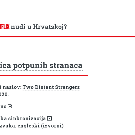
nudi u Hrvatskoj?
TFLIX
ica potpunih stranaca
i naslov:
Two Distant Strangers
020.
pno
ka sinkronizacija
 zvuka: engleski (izvorni)