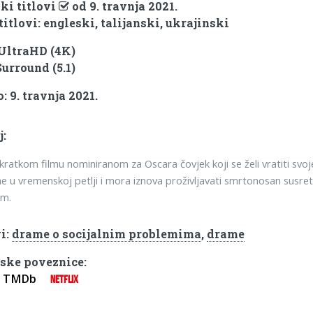
ki titlovi
od 9. travnja 2021.
titlovi: engleski, talijanski, ukrajinski
 UltraHD (4K)
Surround (5.1)
 9. travnja 2021.
j:
ratkom filmu nominiranom za Oscara čovjek koji se želi vratiti svo
e u vremenskoj petlji i mora iznova proživljavati smrtonosan susret
em.
i:
drame o socijalnim problemima
,
drame
ske poveznice:
TMDb
NETFLIX