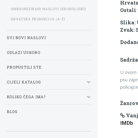
Hrvats
SINKRONIZIRANI NASLOVI (KRONOLOŠKI)
Ostali 
HRVATSKA PRODUKCIJA (A-Ž)
Slika:
Zvuk: 
SVI NOVI NASLOVI
Dodano:
ODLAZI USKORO
Sadrža
PROPUSTILI STE
U ovom k
psu zapn
CIJELI KATALOG
policajc
KOLIKO ČEGA IMA?
Žanrov
BLOG
Vanj
IMDb