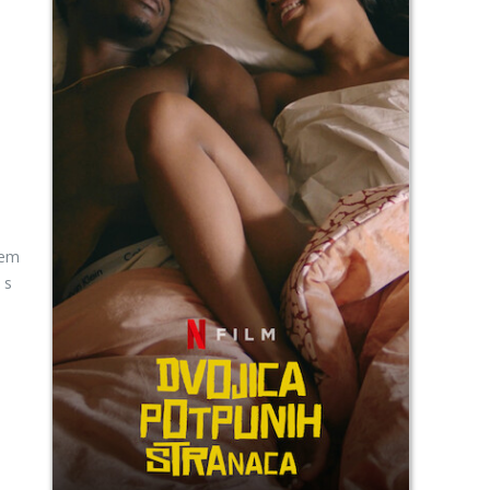
jem
 s