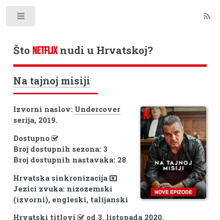
Toggle
Što
nudi u Hrvatskoj?
NETFLIX
Na tajnoj misiji
Izvorni naslov:
Undercover
serija, 2019.
Dostupno
Broj dostupnih sezona: 3
Broj dostupnih nastavaka: 28
Hrvatska sinkronizacija
Jezici zvuka: nizozemski
(izvorni), engleski, talijanski
Hrvatski titlovi
od 3. listopada 2020.