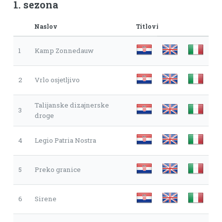
1. sezona
Naslov
Titlovi
1
Kamp Zonnedauw
2
Vrlo osjetljivo
Talijanske dizajnerske
3
droge
4
Legio Patria Nostra
5
Preko granice
6
Sirene