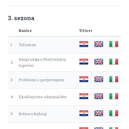
3. sezona
Naslov
Titlovi
1
Talisman
Rasprodaja u Festivalskoj
2
trgovini
3
Problemi s povjerenjem
4
Ekskluzivno odmaralište
5
Krtica u kuhinji