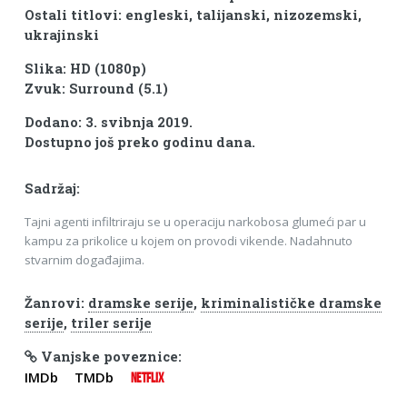
Ostali titlovi: engleski, talijanski, nizozemski,
ukrajinski
Slika: HD (1080p)
Zvuk: Surround (5.1)
Dodano: 3. svibnja 2019.
Dostupno još preko godinu dana.
Sadržaj:
Tajni agenti infiltriraju se u operaciju narkobosa glumeći par u
kampu za prikolice u kojem on provodi vikende. Nadahnuto
stvarnim događajima.
Žanrovi:
dramske serije
,
kriminalističke dramske
serije
,
triler serije
Vanjske poveznice:
IMDb
TMDb
NETFLIX