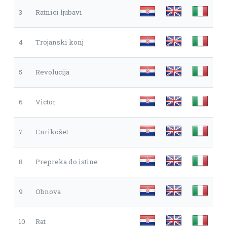
3
Ratnici ljubavi
4
Trojanski konj
5
Revolucija
6
Victor
7
Enrikošet
8
Prepreka do istine
9
Obnova
10
Rat