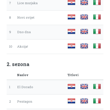
7
Lice murjaka
8
Novi svijet
9
Dno dna
10
Akcija!
2. sezona
Naslov
Titlovi
1
El Dorado
2
Pentagon