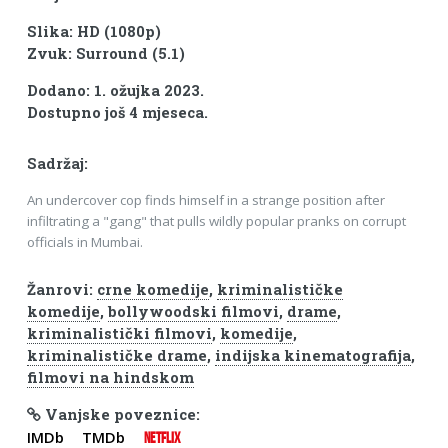
Slika: HD (1080p)
Zvuk: Surround (5.1)
Dodano: 1. ožujka 2023.
Dostupno još 4 mjeseca.
Sadržaj:
An undercover cop finds himself in a strange position after
infiltrating a "gang" that pulls wildly popular pranks on corrupt
officials in Mumbai.
Žanrovi:
crne komedije
,
kriminalističke
komedije
,
bollywoodski filmovi
,
drame
,
kriminalistički filmovi
,
komedije
,
kriminalističke drame
,
indijska kinematografija
,
filmovi na hindskom
Vanjske poveznice:
IMDb
TMDb
NETFLIX