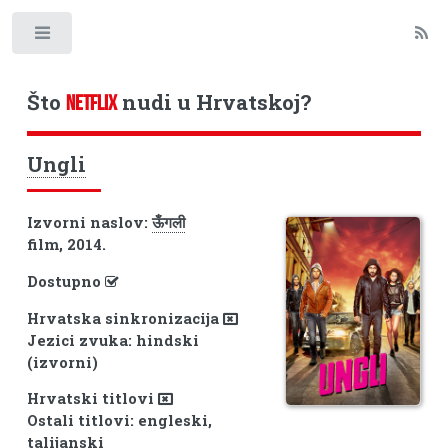
Toggle
Što
nudi u Hrvatskoj?
NETFLIX
Ungli
Izvorni naslov:
ऊँगली
film, 2014.
Dostupno
Hrvatska sinkronizacija
Jezici zvuka: hindski
(izvorni)
Hrvatski titlovi
Ostali titlovi: engleski,
talijanski