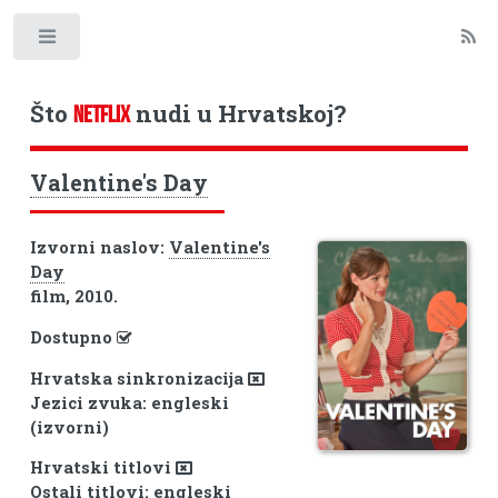
Toggle
Što
nudi u Hrvatskoj?
NETFLIX
Valentine's Day
Izvorni naslov:
Valentine's
Day
film, 2010.
Dostupno
Hrvatska sinkronizacija
Jezici zvuka: engleski
(izvorni)
Hrvatski titlovi
Ostali titlovi: engleski