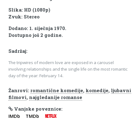
Slika: HD (1080p)
Zvuk: Stereo
Dodano: 1. siječnja 1970.
Dostupno još 2 godine.
Sadržaj:
The tripwires of modern love are exposed in a carousel
involving relationships and the single life on the most romantic
day of the year: February 14.
Žanrovi:
romantične komedije
,
komedije
,
ljubavni
filmovi
,
najgledanije romanse
Vanjske poveznice:
IMDb
TMDb
NETFLIX