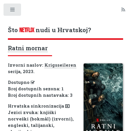
Toggle
Što
nudi u Hrvatskoj?
NETFLIX
Ratni mornar
Izvorni naslov:
Krigsseileren
serija, 2023.
Dostupno
Broj dostupnih sezona: 1
Broj dostupnih nastavaka: 3
Hrvatska sinkronizacija
Jezici zvuka: knjiški
norveški (bokmål) (izvorni),
engleski, talijanski,