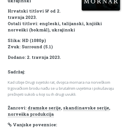
ukrajinski
Hrvatski titlovi
od 2.
travnja 2023.
Ostali titlovi: engleski, talijanski, knjiški
norveški (bokmål), ukrajinski
Slika: HD (1080p)
Zvuk: Surround (5.1)
Dodano: 2. travnja 2023.
Sadržaj:
Kad izbije Drugi svjetski rat, dvojica mornara na norveškom
trgovačkom brodu nađu se u brutalnim uvjetima i pokušavaju
preživjeti sukob u koji su ih drugi uvukli.
Žanrovi:
dramske serije
,
skandinavske serije
,
norveška produkcija
Vanjske poveznice: