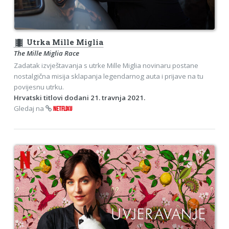
theaters
Utrka Mille Miglia
The Mille Miglia Race
Zadatak izvještavanja s utrke Mille Miglia novinaru postane
nostalgična misija sklapanja legendarnog auta i prijave na tu
povijesnu utrku.
Hrvatski titlovi dodani 21. travnja 2021.
Gledaj na
NETFLIXU