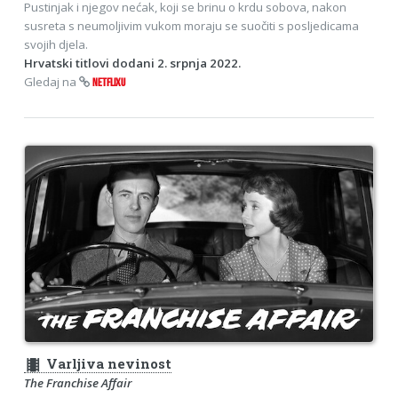
Pustinjak i njegov nećak, koji se brinu o krdu sobova, nakon
susreta s neumoljivim vukom moraju se suočiti s posljedicama
svojih djela.
Hrvatski titlovi dodani 2. srpnja 2022.
Gledaj na
NETFLIXU
theaters
Varljiva nevinost
The Franchise Affair