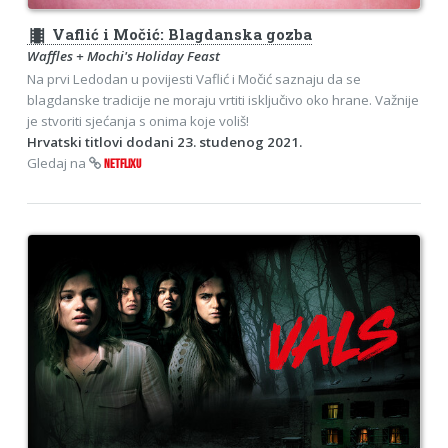
theaters
Vaflić i Močić: Blagdanska gozba
Waffles + Mochi's Holiday Feast
Na prvi Ledodan u povijesti Vaflić i Močić saznaju da se
blagdanske tradicije ne moraju vrtiti isključivo oko hrane. Važnije
je stvoriti sjećanja s onima koje voliš!
Hrvatski titlovi dodani 23. studenog 2021.
Gledaj na
NETFLIXU