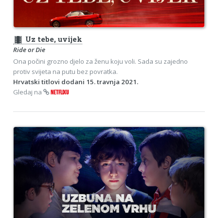
theaters
Uz tebe, uvijek
Ride or Die
Ona počini grozno djelo za ženu koju voli. Sada su zajedno
protiv svijeta na putu bez povratka.
Hrvatski titlovi dodani 15. travnja 2021.
Gledaj na
NETFLIXU