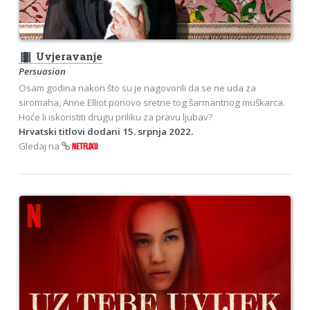
theaters
Uvjeravanje
Persuasion
Osam godina nakon što su je nagovorili da se ne uda za
siromaha, Anne Elliot ponovo sretne tog šarmantnog muškarca.
Hoće li iskoristiti drugu priliku za pravu ljubav?
Hrvatski titlovi dodani 15. srpnja 2022.
Gledaj na
NETFLIXU