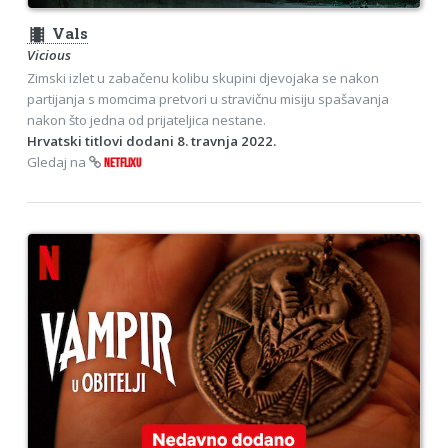
theaters
Vals
Vicious
Zimski izlet u zabačenu kolibu skupini djevojaka se nakon
partijanja s momcima pretvori u stravičnu misiju spašavanja
nakon što jedna od prijateljica nestane.
Hrvatski titlovi dodani 8. travnja 2022.
Gledaj na
NETFLIXU