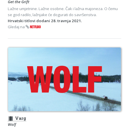
Get the Grift
Lažne umjetnine. Lažne osobne. Čak i lažna majoneza. O čemu
se god radilo, lažnjake će dogurati do savršenstva.
Hrvatski titlovi dodani 28. travnja 2021.
Gledaj na
NETFLIXU
theaters
Varg
Wolf