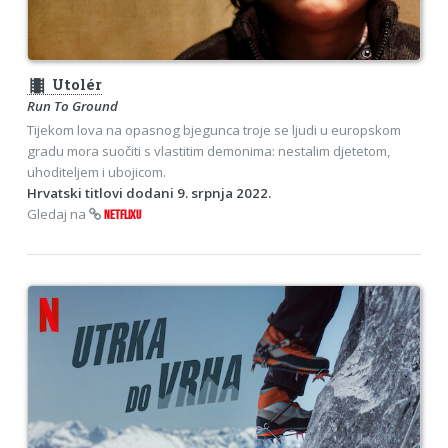
theaters
Utolér
Run To Ground
Tijekom lova na opasnog bjegunca troje se ljudi u europskom
gradu mora suočiti s vlastitim demonima: nestalim djetetom,
uhoditeljem i ubojicom.
Hrvatski titlovi dodani 9. srpnja 2022.
Gledaj na
NETFLIXU