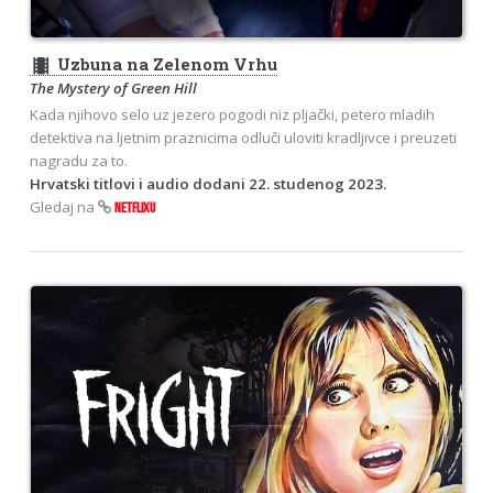
theaters
Uzbuna na Zelenom Vrhu
The Mystery of Green Hill
Kada njihovo selo uz jezero pogodi niz pljački, petero mladih
detektiva na ljetnim praznicima odluči uloviti kradljivce i preuzeti
nagradu za to.
Hrvatski titlovi i audio dodani 22. studenog 2023.
Gledaj na
NETFLIXU