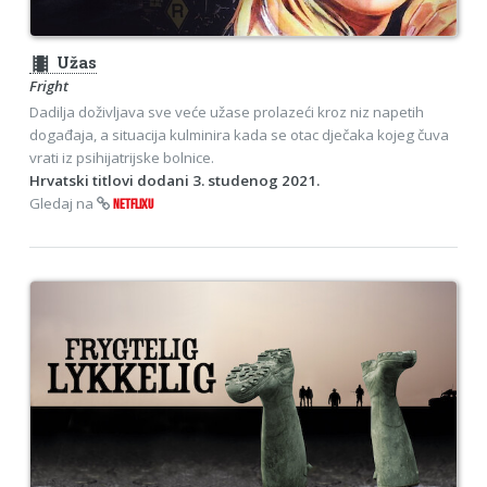
theaters
Užas
Fright
Dadilja doživljava sve veće užase prolazeći kroz niz napetih
događaja, a situacija kulminira kada se otac dječaka kojeg čuva
vrati iz psihijatrijske bolnice.
Hrvatski titlovi dodani 3. studenog 2021.
Gledaj na
NETFLIXU