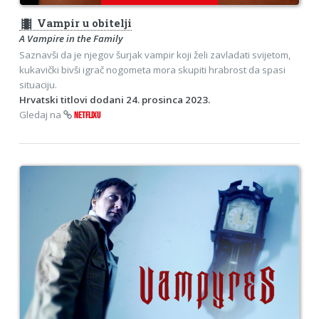
theaters
Vampir u obitelji
A Vampire in the Family
Saznavši da je njegov šurjak vampir koji želi zavladati svijetom,
kukavički bivši igrač nogometa mora skupiti hrabrost da spasi
situaciju.
Hrvatski titlovi dodani 24. prosinca 2023.
Gledaj na
NETFLIXU