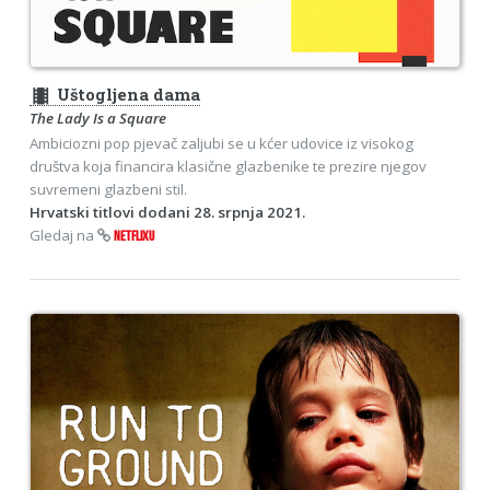
theaters
Uštogljena dama
The Lady Is a Square
Ambiciozni pop pjevač zaljubi se u kćer udovice iz visokog
društva koja financira klasične glazbenike te prezire njegov
suvremeni glazbeni stil.
Hrvatski titlovi dodani 28. srpnja 2021.
Gledaj na
NETFLIXU