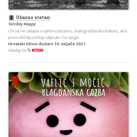
theaters
Užasno sretan
Terribly Happy
On se ne uklapa u njihovu bizarnu, malograđansku kulturu, ali ti
jezivi običaji počinju utjecati i na njega.
Hrvatski titlovi dodani 10. veljače 2021.
Gledaj na
NETFLIXU