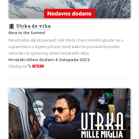
theaters
Utrka do vrha
Race to the Summit
Neustrašivi alpski penjači Ueli Steck i Dani Arnold upuste se u
suparništvo u kojem prkose smrti kako bi postavili brzinske
rekorde na sjevernoj strani švicarskih Alpa.
Hrvatski titlovi dodani 4. listopada 2023.
Gledaj na
NETFLIXU