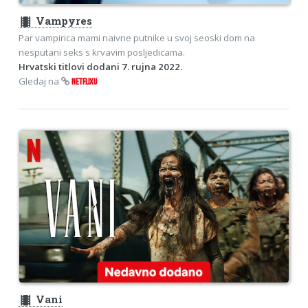
theaters
Vampyres
Par vampirica mami naivne putnike u svoj seoski dom na
nesputani seks s krvavim posljedicama.
Hrvatski titlovi dodani 7. rujna 2022.
Gledaj na
NETFLIXU
theaters
Vani