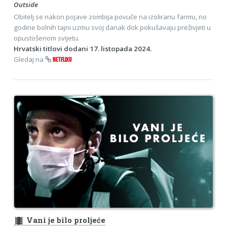
Outside
Obitelj se nakon pojave zombija povuče na izoliranu farmu, no
godine bolnih tajni uzmu svoj danak dok pokušavaju preživjeti u
opustošenom svijetu.
Hrvatski titlovi dodani 17. listopada 2024.
Gledaj na
NETFLIXU
theaters
Vani je bilo proljeće