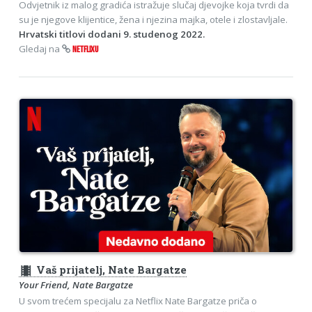
Odvjetnik iz malog gradića istražuje slučaj djevojke koja tvrdi da
su je njegove klijentice, žena i njezina majka, otele i zlostavljale.
Hrvatski titlovi dodani 9. studenog 2022.
Gledaj na
NETFLIXU
theaters
Vaš prijatelj, Nate Bargatze
Your Friend, Nate Bargatze
U svom trećem specijalu za Netflix Nate Bargatze priča o