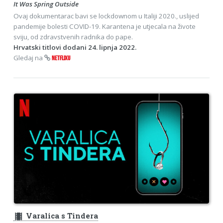
It Was Spring Outside
Ovaj dokumentarac bavi se lockdownom u Italiji 2020., uslijed
pandemije bolesti COVID-19. Karantena je utjecala na živote
sviju, od zdravstvenih radnika do pape.
Hrvatski titlovi dodani 24. lipnja 2022.
Gledaj na
NETFLIXU
theaters
Varalica s Tindera