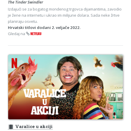
The Tinder Swindler
Izdajući se za bogatog mondenog trgovca dijamantima, zavodio
je žene na internetu i ukrao im milijune dolara. Sada neke žrtve
planiraju osvetu.
Hrvatski titlovi dodani 2. veljače 2022.
Gledaj na
NETFLIXU
theaters
Varalice u akciji