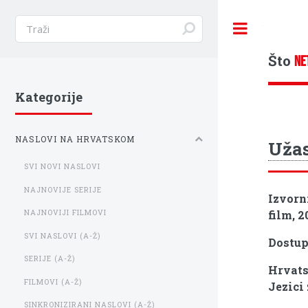
Toggle
Što
NE
Kategorije
NASLOVI NA HRVATSKOM
Užas
SVI NOVI NASLOVI
NAJNOVIJE SERIJE
Izvorn
film, 2
NAJNOVIJI FILMOVI
SVI NASLOVI (A-Ž)
Dostu
SERIJE (A-Ž)
Hrvats
FILMOVI (A-Ž)
Jezici
SINKRONIZIRANI NASLOVI (A-Ž)