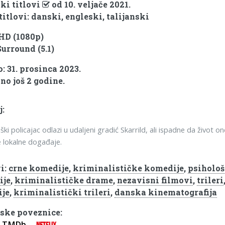
ki titlovi
od 10. veljače 2021.
titlovi: danski, engleski, talijanski
 HD (1080p)
Surround (5.1)
: 31. prosinca 2023.
no još 2 godine.
j:
ki policajac odlazi u udaljeni gradić Skarrild, ali ispadne da život o
 lokalne događaje.
i:
crne komedije
,
kriminalističke komedije
,
psihološ
ije
,
kriminalističke drame
,
nezavisni filmovi
,
trileri
ije
,
kriminalistički trileri
,
danska kinematografija
ske poveznice:
TMDb
NETFLIX