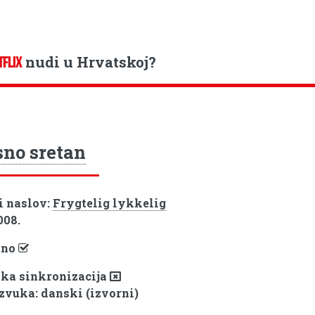
nudi u Hrvatskoj?
TFLIX
no sretan
i naslov:
Frygtelig lykkelig
008.
pno
ka sinkronizacija
 zvuka: danski (izvorni)