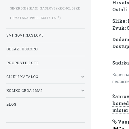
Hrvats
SINKRONIZIRANI NASLOVI (KRONOLOŠKI)
Ostali 
HRVATSKA PRODUKCIJA (A-Ž)
Slika:
Zvuk: 
SVI NOVI NASLOVI
Dodano
Dostup
ODLAZI USKORO
Sadrža
PROPUSTILI STE
Kopenhaš
CIJELI KATALOG
neobične
KOLIKO ČEGA IMA?
Žanrov
komed
BLOG
mister
Vanj
IMDb